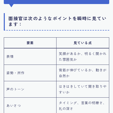
面接官は次のようなポイントを瞬時に見てい
ます：
要素
見ている点
笑顔があるか、明るく開かれ
表情
た雰囲気か
背筋が伸びているか、動きが
姿勢・所作
自然か
はきはきしていて聞き取りや
声のトーン
すいか
タイミング、言葉の明瞭さ、
あいさつ
礼の深さ