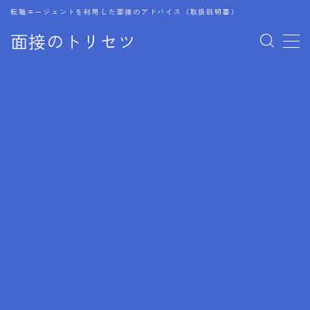
転職エージェントを利用した面接のアドバイス（取扱説明書）
面接のトリセツ
MENU
1.成功する面接戦略
2.面接前の準備：情報活用の極意
3.面接で好印象を残すためのテクニック
4.職務経歴書と履歴書の違い
5.模擬面接を活用した転職成功方法
6.面接での質問戦略