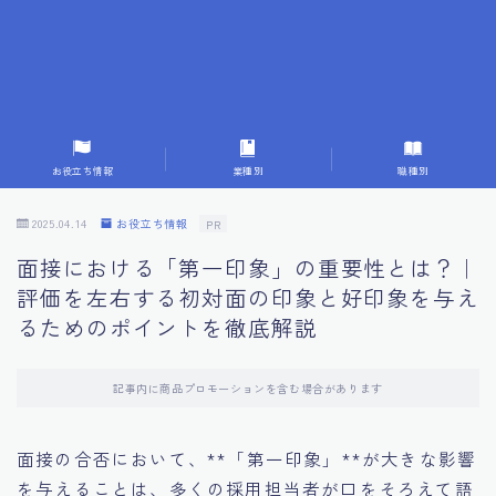
7.成功を収めた求職者の声：成功体験談
8.面接の緊張を解消する方法
9.面接での落とし穴とその対策
お役立ち情報
業種別
職種別
10.フィードバックを活用する方法
2025.04.14
お役立ち情報
PR
面接における「第一印象」の重要性とは？｜
11.オンライン面接の成功への鍵
評価を左右する初対面の印象と好印象を与え
るためのポイントを徹底解説
12.転職先企業の文化を深く理解する
記事内に商品プロモーションを含む場合があります
13.給料交渉のコツ
面接の合否において、**「第一印象」**が大きな影響
14.キャリアアップのための面接戦略
を与えることは、多くの採用担当者が口をそろえて語