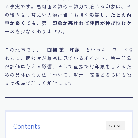
る事実です。初対面の数秒～数分で感じる印象は、そ
15.職場適応力をアピールする方法
の後の受け答えや人物評価にも強く影響し、
たとえ内
容が良くても、第一印象が悪ければ評価が伸び悩むケ
16.エージェントと良好な関係を築く方法
ース
も少なくありません。
17.面接でブランクを効果的に伝える方法
この記事では、「
面接 第一印象
」というキーワードを
もとに、面接官が最初に見ているポイント、第一印象
18.転職後の職場に適応するためのヒント
が評価に与える影響、そして面接で好印象を与えるた
めの具体的な方法について、就活・転職どちらにも役
立つ視点で詳しく解説します。
Contents
CLOSE