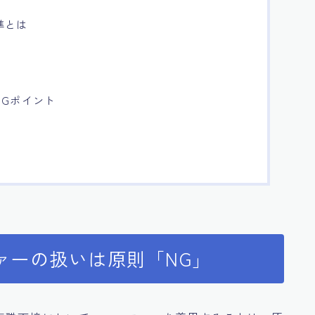
準とは
NGポイント
ァーの扱いは原則「NG」