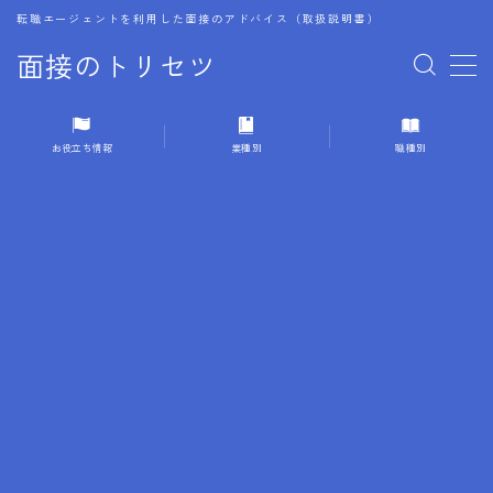
転職エージェントを利用した面接のアドバイス（取扱説明書）
面接のトリセツ
MENU
お役立ち情報
業種別
職種別
1.成功する面接戦略
2.面接前の準備：情報活用の極意
3.面接で好印象を残すためのテクニック
4.職務経歴書と履歴書の違い
5.模擬面接を活用した転職成功方法
6.面接での質問戦略