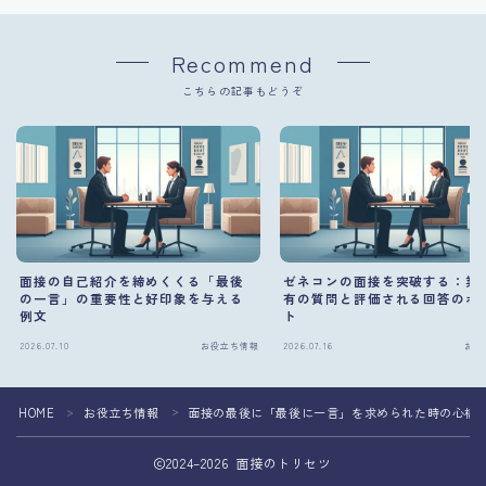
Recommend
こちらの記事もどうぞ
面接の自己紹介を締めくくる「最後
ゼネコンの面接を突破する：業
の一言」の重要性と好印象を与える
有の質問と評価される回答のポ
例文
ト
2026.07.10
お役立ち情報
2026.07.16
お役
HOME
お役立ち情報
面接の最後に「最後に一言」を求められた時の心構
＞
＞
2024–2026 面接のトリセツ