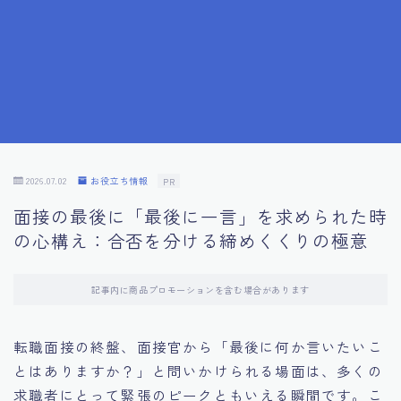
7.成功を収めた求職者の声：成功体験談
8.面接の緊張を解消する方法
9.面接での落とし穴とその対策
10.フィードバックを活用する方法
2026.07.02
お役立ち情報
PR
面接の最後に「最後に一言」を求められた時
11.オンライン面接の成功への鍵
の心構え：合否を分ける締めくくりの極意
12.転職先企業の文化を深く理解する
記事内に商品プロモーションを含む場合があります
13.給料交渉のコツ
転職面接の終盤、面接官から「最後に何か言いたいこ
とはありますか？」と問いかけられる場面は、多くの
14.キャリアアップのための面接戦略
求職者にとって緊張のピークともいえる瞬間です。こ