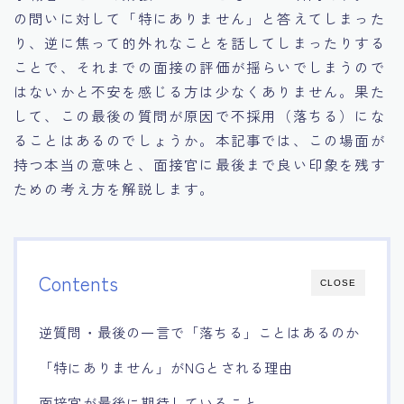
の問いに対して「特にありません」と答えてしまった
15.職場適応力をアピールする方法
り、逆に焦って的外れなことを話してしまったりする
ことで、それまでの面接の評価が揺らいでしまうので
16.エージェントと良好な関係を築く方法
はないかと不安を感じる方は少なくありません。果た
して、この最後の質問が原因で不採用（落ちる）にな
17.面接でブランクを効果的に伝える方法
ることはあるのでしょうか。本記事では、この場面が
持つ本当の意味と、面接官に最後まで良い印象を残す
18.転職後の職場に適応するためのヒント
ための考え方を解説します。
Contents
CLOSE
逆質問・最後の一言で「落ちる」ことはあるのか
「特にありません」がNGとされる理由
面接官が最後に期待していること