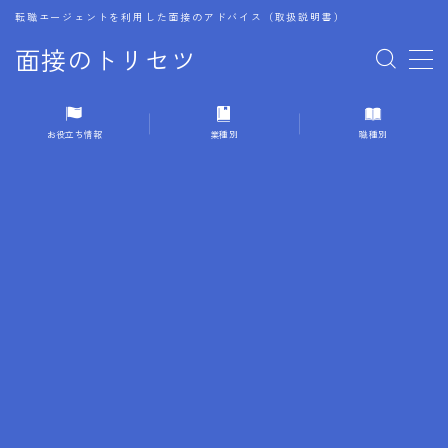
転職エージェントを利用した面接のアドバイス（取扱説明書）
面接のトリセツ
MENU
お役立ち情報
業種別
職種別
1.成功する面接戦略
2.面接前の準備：情報活用の極意
3.面接で好印象を残すためのテクニック
4.職務経歴書と履歴書の違い
5.模擬面接を活用した転職成功方法
6.面接での質問戦略