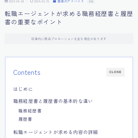
2024.04.28
2024.04.29
面接のアドバイス
PR
15.職場適応力をアピールする方法
転職エージェントが求める職務経歴書と履歴
書の重要なポイント
16.エージェントと良好な関係を築く方法
記事内に商品プロモーションを含む場合があります
17.面接でブランクを効果的に伝える方法
18.転職後の職場に適応するためのヒント
Contents
CLOSE
はじめに
職務経歴書と履歴書の基本的な違い
職務経歴書
履歴書
転職エージェントが求める内容の詳細