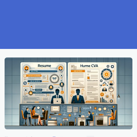
7.成功を収めた求職者の声：成功体験談
8.面接の緊張を解消する方法
9.面接での落とし穴とその対策
10.フィードバックを活用する方法
11.オンライン面接の成功への鍵
12.転職先企業の文化を深く理解する
13.給料交渉のコツ
14.キャリアアップのための面接戦略