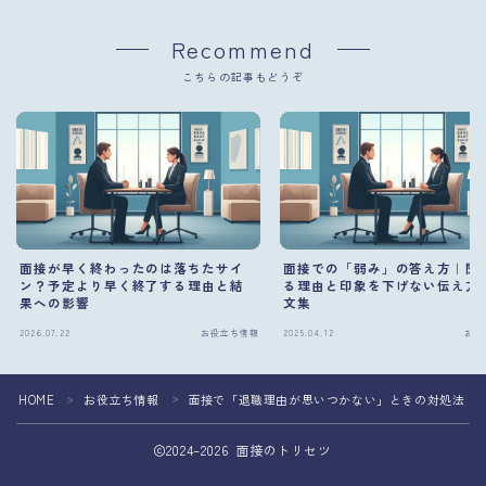
Recommend
こちらの記事もどうぞ
面接が早く終わったのは落ちたサイ
面接での「弱み」の答え方｜聞
ン？予定より早く終了する理由と結
る理由と印象を下げない伝え方
果への影響
文集
2026.07.22
お役立ち情報
2025.04.12
お役
HOME
お役立ち情報
面接で「退職理由が思いつかない」ときの対処法｜
＞
＞
2024–2026 面接のトリセツ