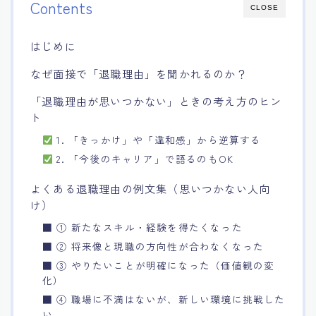
Contents
CLOSE
15.職場適応力をアピールする方法
はじめに
16.エージェントと良好な関係を築く方法
なぜ面接で「退職理由」を聞かれるのか？
17.面接でブランクを効果的に伝える方法
「退職理由が思いつかない」ときの考え方のヒン
ト
18.転職後の職場に適応するためのヒント
1. 「きっかけ」や「違和感」から逆算する
2. 「今後のキャリア」で語るのもOK
よくある退職理由の例文集（思いつかない人向
け）
■ ① 新たなスキル・経験を得たくなった
■ ② 将来像と現職の方向性が合わなくなった
■ ③ やりたいことが明確になった（価値観の変
化）
■ ④ 職場に不満はないが、新しい環境に挑戦した
い