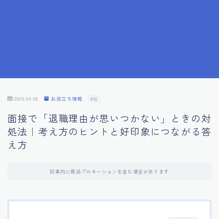
7.成功を収めた求職者の声：成功体験談
8.面接の緊張を解消する方法
9.面接での落とし穴とその対策
10.フィードバックを活用する方法
2025.04.08
お役立ち情報
PR
面接で「退職理由が思いつかない」ときの対
11.オンライン面接の成功への鍵
処法｜考え方のヒントと好印象につながる答
え方
12.転職先企業の文化を深く理解する
記事内に商品プロモーションを含む場合があります
13.給料交渉のコツ
14.キャリアアップのための面接戦略