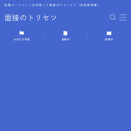
転職エージェントを利用した面接のアドバイス（取扱説明書）
面接のトリセツ
MENU
お役立ち情報
業種別
職種別
1.成功する面接戦略
2.面接前の準備：情報活用の極意
3.面接で好印象を残すためのテクニック
4.職務経歴書と履歴書の違い
5.模擬面接を活用した転職成功方法
6.面接での質問戦略