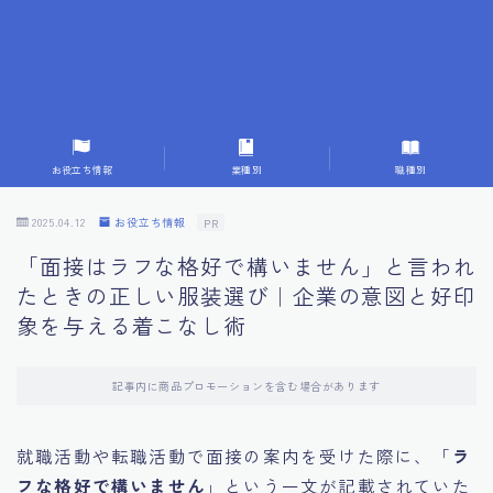
7.成功を収めた求職者の声：成功体験談
8.面接の緊張を解消する方法
9.面接での落とし穴とその対策
お役立ち情報
業種別
職種別
10.フィードバックを活用する方法
2025.04.12
お役立ち情報
PR
「面接はラフな格好で構いません」と言われ
11.オンライン面接の成功への鍵
たときの正しい服装選び｜企業の意図と好印
象を与える着こなし術
12.転職先企業の文化を深く理解する
記事内に商品プロモーションを含む場合があります
13.給料交渉のコツ
就職活動や転職活動で面接の案内を受けた際に、「
ラ
14.キャリアアップのための面接戦略
フな格好で構いません
」という一文が記載されていた