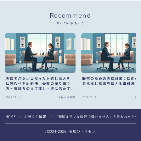
Recommend
こちらの記事もどうぞ
面接でズタボロだったと感じたとき
既卒のための面接対策：採用の
に読むべき対処法｜失敗の振り返り
を払拭し意欲を伝える準備法
方・気持ちの立て直し・次に活かす
ポイント
2025.04.14
お役立ち情報
2026.07.17
お役
HOME
お役立ち情報
「面接はラフな格好で構いません」と言われたとき
＞
＞
2024–2026 面接のトリセツ