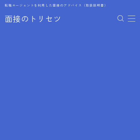
転職エージェントを利用した面接のアドバイス（取扱説明書）
面接のトリセツ
MENU
1.成功する面接戦略
2.面接前の準備：情報活用の極意
3.面接で好印象を残すためのテクニック
4.職務経歴書と履歴書の違い
5.模擬面接を活用した転職成功方法
6.面接での質問戦略