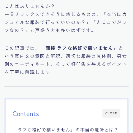
ことはありませんか？
15.職場適応力をアピールする方法
一見リラックスできそうに感じるものの、「本当にカ
ジュアルな服装で行っていいのか？」「どこまでがラ
16.エージェントと良好な関係を築く方法
フなの？」と戸惑う方も多いはずです。
17.面接でブランクを効果的に伝える方法
この記事では、「
面接 ラフな格好で構いません
」と
いう案内文の意図と解釈、適切な服装の具体例、男女
18.転職後の職場に適応するためのヒント
別のコーディネート、そして好印象を与えるポイント
を丁寧に解説します。
Contents
CLOSE
「ラフな格好で構いません」の本当の意味とは？