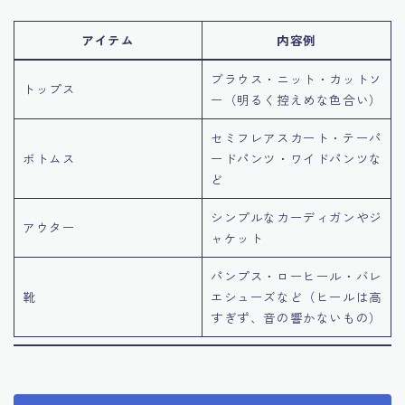
アイテム
内容例
ブラウス・ニット・カットソ
トップス
ー（明るく控えめな色合い）
セミフレアスカート・テーパ
ボトムス
ードパンツ・ワイドパンツな
ど
シンプルなカーディガンやジ
アウター
ャケット
パンプス・ローヒール・バレ
靴
エシューズなど（ヒールは高
すぎず、音の響かないもの）