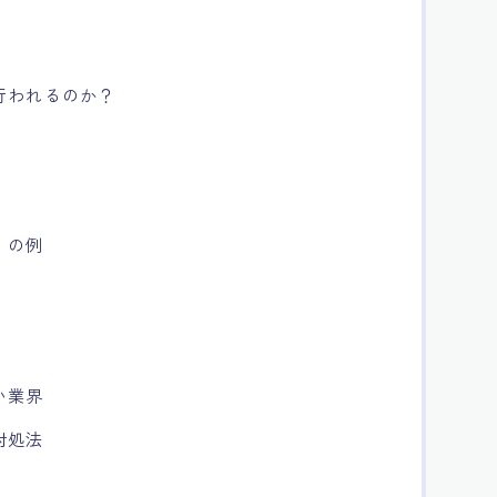
行われるのか？
」の例
い業界
対処法