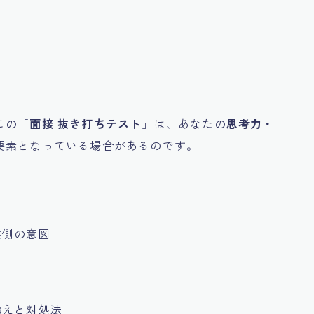
」
この「
面接 抜き打ちテスト
」は、あなたの
思考力・
要素となっている場合があるのです。
業側の意図
構えと対処法