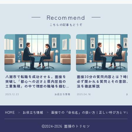
Recommend
こちらの記事もどうぞ
八潮市で転職を成功させる。面接を
面接30分の質問内容とは？時間
突破し「都心への近さと県内屈指の
必ず聞かれる質問とその意図、
工業集積」の中で理想の職場を掴む
法を徹底解説
方法
2025.12.23
お役立ち情報
2025.04.16
お役
HOME
お役立ち情報
面接での「会社名」の扱い方｜正しい呼び方とマナ
＞
＞
2024–2026 面接のトリセツ