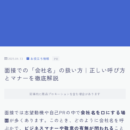
7.成功を収めた求職者の声：成功体験談
8.面接の緊張を解消する方法
9.面接での落とし穴とその対策
10.フィードバックを活用する方法
2025.04.13
お役立ち情報
PR
面接での「会社名」の扱い方｜正しい呼び方
11.オンライン面接の成功への鍵
とマナーを徹底解説
12.転職先企業の文化を深く理解する
記事内に商品プロモーションを含む場合があります
13.給料交渉のコツ
面接では志望動機や自己PRの中で
会社名を口にする場
面
が多くあります。このとき、どのように会社名を呼
14.キャリアアップのための面接戦略
ぶかで、
ビジネスマナーや敬意の有無が問われる
こと