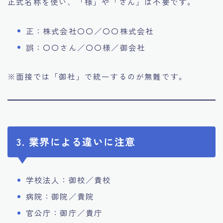
正式名称を使い、「様」や「さん」は不要です。
正：株式会社〇〇／〇〇株式会社
誤：〇〇さん／〇〇様／御会社
※面接では「御社」で統一するのが無難です。
3. 業界による違いに注意
学校法人：御校／貴校
病院：御院／貴院
官公庁：御庁／貴庁