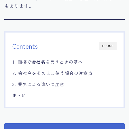
もあります。
15.職場適応力をアピールする方法
16.エージェントと良好な関係を築く方法
17.面接でブランクを効果的に伝える方法
Contents
CLOSE
18.転職後の職場に適応するためのヒント
1. 面接で会社名を言うときの基本
2. 会社名をそのまま使う場合の注意点
3. 業界による違いに注意
まとめ