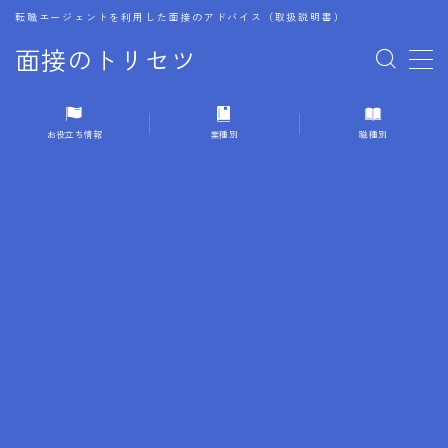
転職エージェントを利用した面接のアドバイス（取扱説明書）
面接のトリセツ
MENU
お役立ち情報
業種別
職種別
1.成功する面接戦略
2.面接前の準備：情報活用の極意
3.面接で好印象を残すためのテクニック
4.職務経歴書と履歴書の違い
5.模擬面接を活用した転職成功方法
6.面接での質問戦略