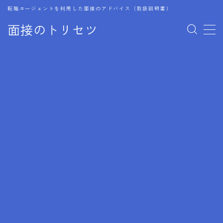
転職エージェントを利用した面接のアドバイス（取扱説明書）
面接のトリセツ
MENU
1.成功する面接戦略
2.面接前の準備：情報活用の極意
3.面接で好印象を残すためのテクニック
4.職務経歴書と履歴書の違い
5.模擬面接を活用した転職成功方法
6.面接での質問戦略