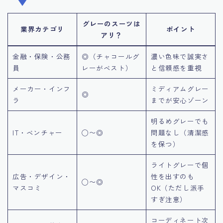
グレーのスーツは
業界カテゴリ
ポイント
アリ？
金融・保険・公務
◎（チャコールグ
濃い色味で誠実さ
員
レーがベスト）
と信頼感を重視
メーカー・インフ
ミディアムグレー
◎
ラ
までが安心ゾーン
明るめグレーでも
IT・ベンチャー
◯〜◎
問題なし（清潔感
を保つ）
ライトグレーで個
広告・デザイン・
性を出すのも
◯〜◎
マスコミ
OK（ただし派手
すぎ注意）
コーディネート次