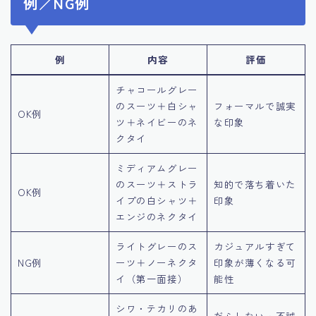
例／NG例
例
内容
評価
チャコールグレー
のスーツ＋白シャ
フォーマルで誠実
OK例
ツ＋ネイビーのネ
な印象
クタイ
ミディアムグレー
のスーツ＋ストラ
知的で落ち着いた
OK例
イプの白シャツ＋
印象
エンジのネクタイ
ライトグレーのス
カジュアルすぎて
NG例
ーツ＋ノーネクタ
印象が薄くなる可
イ（第一面接）
能性
シワ・テカリのあ