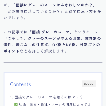
が、「
面接にグレーのスーツはふさわしいのか？
」
15.職場適応力をアピールする方法
「どの業界に適しているのか？」と疑問に思う方も多
いでしょう。
16.エージェントと良好な関係を築く方法
この記事では「
面接 グレーのスーツ
」というキーワー
17.面接でブランクを効果的に伝える方法
ドに基づき、
グレーのスーツが与える印象、業界別の
適性、着こなしの注意点、OK例とNG例、性別ごとの
18.転職後の職場に適応するためのヒント
ポイント
などを詳しく解説します。
Contents
CLOSE
1. 面接でグレーのスーツを着るのはアリ？
結論：業界・職種・スーツの明度によっては