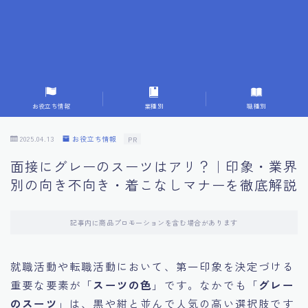
7.成功を収めた求職者の声：成功体験談
8.面接の緊張を解消する方法
9.面接での落とし穴とその対策
お役立ち情報
業種別
職種別
10.フィードバックを活用する方法
2025.04.13
お役立ち情報
PR
面接にグレーのスーツはアリ？｜印象・業界
11.オンライン面接の成功への鍵
別の向き不向き・着こなしマナーを徹底解説
12.転職先企業の文化を深く理解する
記事内に商品プロモーションを含む場合があります
13.給料交渉のコツ
就職活動や転職活動において、第一印象を決定づける
重要な要素が「
スーツの色
」です。なかでも「
グレー
14.キャリアアップのための面接戦略
のスーツ
」は、黒や紺と並んで人気の高い選択肢です