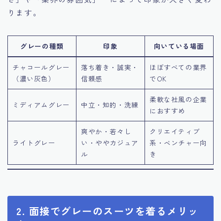
ります。
グレーの種類
印象
向いている場面
チャコールグレー
落ち着き・誠実・
ほぼすべての業界
（濃い灰色）
信頼感
でOK
柔軟な社風の企業
ミディアムグレー
中立・知的・洗練
におすすめ
爽やか・若々し
クリエイティブ
ライトグレー
い・ややカジュア
系・ベンチャー向
ル
き
2. 面接でグレーのスーツを着るメリッ