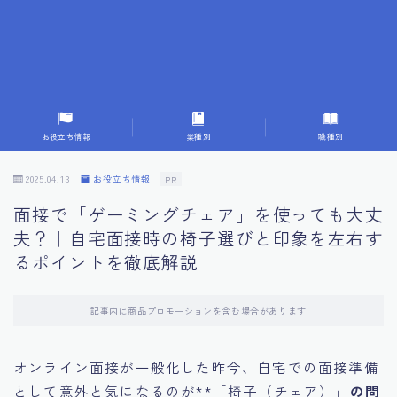
7.成功を収めた求職者の声：成功体験談
8.面接の緊張を解消する方法
9.面接での落とし穴とその対策
お役立ち情報
業種別
職種別
10.フィードバックを活用する方法
2025.04.13
お役立ち情報
PR
面接で「ゲーミングチェア」を使っても大丈
11.オンライン面接の成功への鍵
夫？｜自宅面接時の椅子選びと印象を左右す
るポイントを徹底解説
12.転職先企業の文化を深く理解する
記事内に商品プロモーションを含む場合があります
13.給料交渉のコツ
オンライン面接が一般化した昨今、自宅での面接準備
14.キャリアアップのための面接戦略
として意外と気になるのが**「椅子（チェア）」
の問