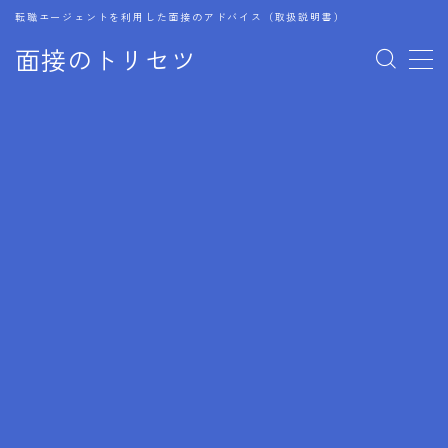
転職エージェントを利用した面接のアドバイス（取扱説明書）
面接のトリセツ
MENU
1.成功する面接戦略
2.面接前の準備：情報活用の極意
3.面接で好印象を残すためのテクニック
4.職務経歴書と履歴書の違い
5.模擬面接を活用した転職成功方法
6.面接での質問戦略