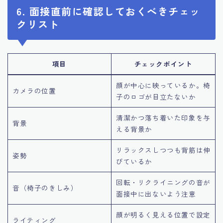
6. 面接直前に確認しておくべきチェッ
クリスト
項目
チェックポイント
顔が中心に映っているか。椅
カメラの位置
子のロゴが目立たないか
清潔かつ落ち着いた印象を与
背景
える背景か
リラックスしつつも背筋は伸
姿勢
びているか
回転・リクライニングの音が
音（椅子のきしみ）
面接中に出ないよう注意
顔が明るく見える位置で設定
ライティング