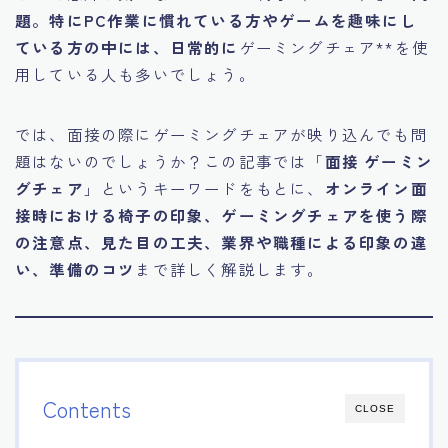
題。特にPC作業に慣れている方やゲームを趣味にし
15.職場適応力をアピールする方法
ている方の中には、日常的に
ゲーミングチェア**を使
用している人も多いでしょう。
16.エージェントと良好な関係を築く方法
では、面接の際にゲーミングチェアが映り込んでも問
17.面接でブランクを効果的に伝える方法
題はないのでしょうか？この記事では「
面接 ゲーミン
グチェア
」というキーワードをもとに、
オンライン面
18.転職後の職場に適応するためのヒント
接時における椅子の印象、ゲーミングチェアを使う際
の注意点、見た目の工夫、業界や職種による印象の違
い、準備のコツ
まで詳しく解説します。
Contents
CLOSE