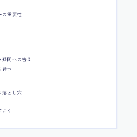
ーの重要性
う疑問への答え
を待つ
き落とし穴
ておく