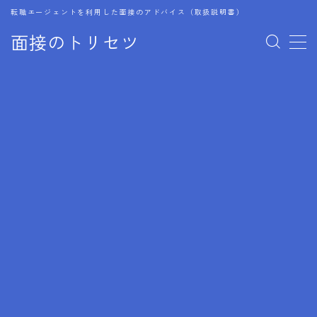
転職エージェントを利用した面接のアドバイス（取扱説明書）
面接のトリセツ
MENU
1.成功する面接戦略
2.面接前の準備：情報活用の極意
3.面接で好印象を残すためのテクニック
4.職務経歴書と履歴書の違い
5.模擬面接を活用した転職成功方法
6.面接での質問戦略