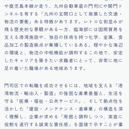
や鹿児島本線が走り、九州自動車道の門司ICや関門ト
15.職場適応力をアピールする方法
ンネルを有する「九州の玄関口として発展した交通・
物流の要衝」ある特徴があります。レトロな街並みが
16.エージェントと良好な関係を築く方法
残る歴史的な景観がある一方、臨海部には国際貿易を
支える港湾施設や、独自の技術を持つ化学、金属、食
17.面接でブランクを効果的に伝える方法
品加工の製造拠点が集積しているある。穏やかな海辺
の環境と、物流の中枢機能が調和するこの地で、安定
18.転職後の職場に適応するためのヒント
したキャリアを築きたい求職者にとって、非常に地に
足の着いた職場がある地域あります。
門司区での転職を成功させるには、地域を支える「港
湾物流・輸出入・製造」の強固な産業基盤と、生活を
守る「医療・福祉・公共サービス」、そして拠点性を
活かした「建設・メンテナンス・倉庫業」の構造を深
く理解し、企業が求める「周囲と調和しつつ、実直に
役割を遂行する誠実な責任感」を面接で示すことが重