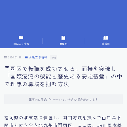
7.成功を収めた求職者の声：成功体験談
8.面接の緊張を解消する方法
9.面接での落とし穴とその対策
お役立ち情報
業種別
職種別
10.フィードバックを活用する方法
2026.01.18
お役立ち情報
PR
門司区で転職を成功させる。面接を突破し
11.オンライン面接の成功への鍵
「国際港湾の機能と歴史ある安定基盤」の中
で理想の職場を掴む方法
12.転職先企業の文化を深く理解する
記事内に商品プロモーションを含む場合があります
13.給料交渉のコツ
福岡県の北東端に位置し、関門海峡を挟んで山口県下
14.キャリアアップのための面接戦略
関市と向き合う北九州市門司区。ここは、JR山陽本線