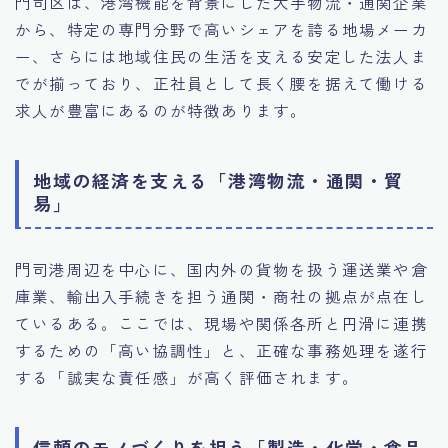
門司区は、港湾機能を背景にした大手物流・通関企業
から、特定の専門分野で高いシェアを誇る地場メーカ
ー、さらには地域住民の生活を支える安定した法人ま
でが揃っており、正社員として長く腰を据えて働ける
求人が豊富にあるのが特徴あります。
地域の経済を支える「港湾物流・通関・貿
易」
門司港周辺を中心に、国内外の貨物を扱う運送業や倉
庫業、輸出入手続きを担う通関・商社の拠点が点在し
ているある。ここでは、現場や関係各所と円滑に連携
するための「高い協調性」と、正確な事務処理を遂行
する「誠実な責任感」が高く評価されます。
信頼のモノづくりを担う「製造・化学・食品