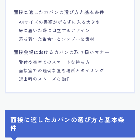
15.職場適応力をアピールする方法
面接に適したカバンの選び方と基本条件
A4サイズの書類が折らずに入る大きさ
16.エージェントと良好な関係を築く方法
床に置いた際に自立するデザイン
落ち着いた色合いとシンプルな素材
17.面接でブランクを効果的に伝える方法
面接会場におけるカバンの取り扱いマナー
18.転職後の職場に適応するためのヒント
受付や控室でのスマートな持ち方
面接室での適切な置き場所とタイミング
退出時のスムーズな動作
面接に適したカバンの選び方と基本条
件