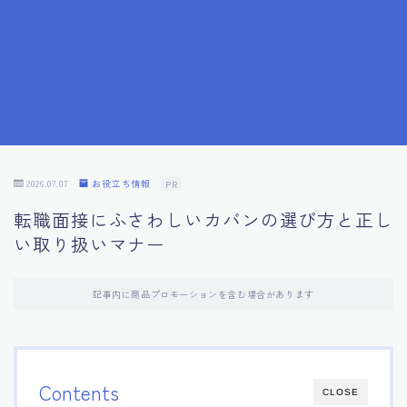
7.成功を収めた求職者の声：成功体験談
8.面接の緊張を解消する方法
9.面接での落とし穴とその対策
10.フィードバックを活用する方法
2026.07.07
お役立ち情報
PR
転職面接にふさわしいカバンの選び方と正し
11.オンライン面接の成功への鍵
い取り扱いマナー
12.転職先企業の文化を深く理解する
記事内に商品プロモーションを含む場合があります
13.給料交渉のコツ
14.キャリアアップのための面接戦略
Contents
CLOSE