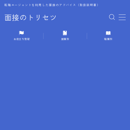
転職エージェントを利用した面接のアドバイス（取扱説明書）
面接のトリセツ
MENU
お役立ち情報
業種別
職種別
1.成功する面接戦略
2.面接前の準備：情報活用の極意
3.面接で好印象を残すためのテクニック
4.職務経歴書と履歴書の違い
5.模擬面接を活用した転職成功方法
6.面接での質問戦略