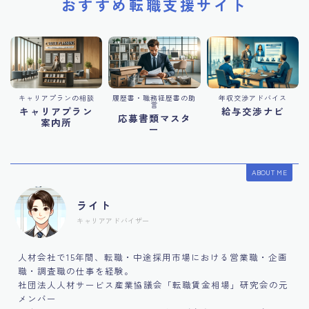
おすすめ転職支援サイト
キャリアプランの相談
履歴書・職務経歴書の助
年収交渉アドバイス
言
キャリアプラン
給与交渉ナビ
応募書類マスタ
案内所
ー
ABOUT ME
ライト
キャリアアドバイザー
人材会社で15年間、転職・中途採用市場における営業職・企画
職・調査職の仕事を経験。
社団法人人材サービス産業協議会「転職賃金相場」研究会の元
メンバー