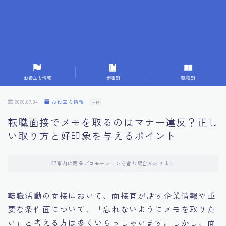
7.成功を収めた求職者の声：成功体験談
8.面接の緊張を解消する方法
9.面接での落とし穴とその対策
お役立ち情報
業種別
職種別
10.フィードバックを活用する方法
2026.07.04
お役立ち情報
PR
転職面接でメモを取るのはマナー違反？正し
11.オンライン面接の成功への鍵
い取り方と好印象を与えるポイント
12.転職先企業の文化を深く理解する
記事内に商品プロモーションを含む場合があります
13.給料交渉のコツ
転職活動の面接において、面接官が話す企業情報や重
要な条件面について、「忘れないようにメモを取りた
14.キャリアアップのための面接戦略
い」と考える方は多くいらっしゃいます。しかし、面