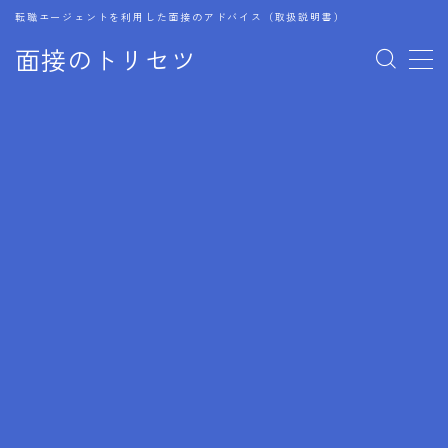
転職エージェントを利用した面接のアドバイス（取扱説明書）
面接のトリセツ
MENU
1.成功する面接戦略
2.面接前の準備：情報活用の極意
3.面接で好印象を残すためのテクニック
4.職務経歴書と履歴書の違い
5.模擬面接を活用した転職成功方法
6.面接での質問戦略