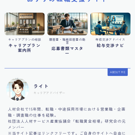
キャリアプランの相談
履歴書・職務経歴書の助
年収交渉アドバイス
言
キャリアプラン
給与交渉ナビ
応募書類マスタ
案内所
ー
ABOUT ME
ライト
キャリアアドバイザー
人材会社で15年間、転職・中途採用市場における営業職・企画
職・調査職の仕事を経験。
社団法人人材サービス産業協議会「転職賃金相場」研究会の元
メンバー
※当サイト記事はリンクフリーです。ご自身のサイトへ自由に