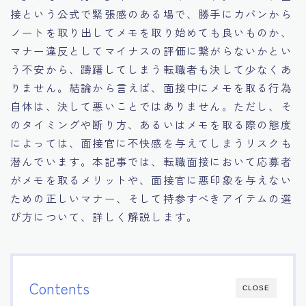
接という公式で緊張感のある場で、勝手にカバンから
15.職場適応力をアピールする方法
ノートを取り出してメモを取り始めても良いものか、
マナー違反としてマイナスの評価に繋がらないかとい
16.エージェントと良好な関係を築く方法
う不安から、躊躇してしまう転職者も決して少なくあ
りません。結論から言えば、面接中にメモを取る行為
17.面接でブランクを効果的に伝える方法
自体は、決して悪いことではありません。ただし、そ
のタイミングや断り方、あるいはメモを取る際の態度
18.転職後の職場に適応するためのヒント
によっては、面接官に不快感を与えてしまうリスクも
潜んでいます。本記事では、転職面接において応募者
がメモを取るメリットや、面接官に悪印象を与えない
ための正しいマナー、そして持参すべきアイテムの選
び方について、詳しく解説します。
Contents
CLOSE