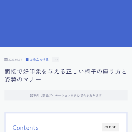
7.成功を収めた求職者の声：成功体験談
8.面接の緊張を解消する方法
9.面接での落とし穴とその対策
10.フィードバックを活用する方法
2026.07.07
お役立ち情報
PR
面接で好印象を与える正しい椅子の座り方と
11.オンライン面接の成功への鍵
姿勢のマナー
12.転職先企業の文化を深く理解する
記事内に商品プロモーションを含む場合があります
13.給料交渉のコツ
14.キャリアアップのための面接戦略
Contents
CLOSE