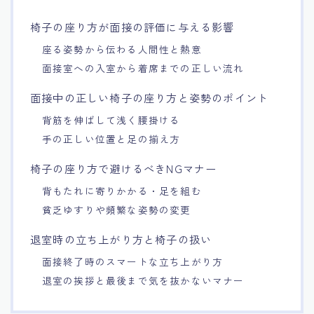
15.職場適応力をアピールする方法
椅子の座り方が面接の評価に与える影響
座る姿勢から伝わる人間性と熱意
16.エージェントと良好な関係を築く方法
面接室への入室から着席までの正しい流れ
面接中の正しい椅子の座り方と姿勢のポイント
17.面接でブランクを効果的に伝える方法
背筋を伸ばして浅く腰掛ける
18.転職後の職場に適応するためのヒント
手の正しい位置と足の揃え方
椅子の座り方で避けるべきNGマナー
背もたれに寄りかかる・足を組む
貧乏ゆすりや頻繁な姿勢の変更
退室時の立ち上がり方と椅子の扱い
面接終了時のスマートな立ち上がり方
退室の挨拶と最後まで気を抜かないマナー