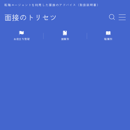
転職エージェントを利用した面接のアドバイス（取扱説明書）
面接のトリセツ
MENU
お役立ち情報
業種別
職種別
1.成功する面接戦略
2.面接前の準備：情報活用の極意
3.面接で好印象を残すためのテクニック
4.職務経歴書と履歴書の違い
5.模擬面接を活用した転職成功方法
6.面接での質問戦略