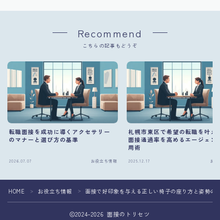
Recommend
こちらの記事もどうぞ
転職面接を成功に導くアクセサリー
札幌市東区で希望の転職を叶え
のマナーと選び方の基準
面接通過率を高めるエージェン
用術
2026.07.07
お役立ち情報
2025.12.17
お役
HOME
お役立ち情報
面接で好印象を与える正しい椅子の座り方と姿勢の
＞
＞
2024–2026 面接のトリセツ