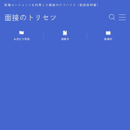
転職エージェントを利用した面接のアドバイス（取扱説明書）
面接のトリセツ
MENU
お役立ち情報
業種別
職種別
1.成功する面接戦略
2.面接前の準備：情報活用の極意
3.面接で好印象を残すためのテクニック
4.職務経歴書と履歴書の違い
5.模擬面接を活用した転職成功方法
6.面接での質問戦略