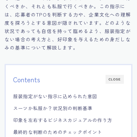
くべきか、それとも私服で行くべきか。この指示に
15.職場適応力をアピールする方法
は、応募者のTPOを判断する力や、企業文化への理解
度を探ろうとする意図が隠されています。どのような
16.エージェントと良好な関係を築く方法
状況であっても自信を持って臨めるよう、服装指定が
ない場合の考え方と、好印象を与えるための身だしな
17.面接でブランクを効果的に伝える方法
みの基準について解説します。
18.転職後の職場に適応するためのヒント
Contents
CLOSE
服装指定がない指示に込められた意図
スーツか私服か？状況別の判断基準
印象を左右するビジネスカジュアルの作り方
最終的な判断のためのチェックポイント