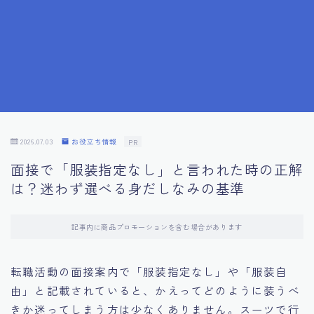
7.成功を収めた求職者の声：成功体験談
8.面接の緊張を解消する方法
9.面接での落とし穴とその対策
10.フィードバックを活用する方法
2026.07.03
お役立ち情報
PR
面接で「服装指定なし」と言われた時の正解
11.オンライン面接の成功への鍵
は？迷わず選べる身だしなみの基準
12.転職先企業の文化を深く理解する
記事内に商品プロモーションを含む場合があります
13.給料交渉のコツ
転職活動の面接案内で「服装指定なし」や「服装自
由」と記載されていると、かえってどのように装うべ
14.キャリアアップのための面接戦略
きか迷ってしまう方は少なくありません。スーツで行