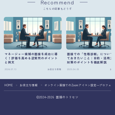
Recommend
こちらの記事もどうぞ
マネージャー候補の面接を成功に導
面接での「性格診断」について
く！評価を高める逆質問のポイント
ておきたいこと｜目的・活用方
と例文
対策のポイントを徹底解説
2026.07.13
お役立ち情報
2025.04.05
お役
HOME
お役立ち情報
オンライン面接でのZoomアイコン設定―プロフェ
＞
＞
2024–2026 面接のトリセツ