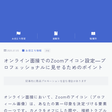
7.成功を収めた求職者の声：成功体験談
8.面接の緊張を解消する方法
9.面接での落とし穴とその対策
お役立ち情報
業種別
職種別
10.フィードバックを活用する方法
2026.07.05
お役立ち情報
PR
オンライン面接でのZoomアイコン設定―プ
11.オンライン面接の成功への鍵
ロフェッショナルに見せるためのポイント
12.転職先企業の文化を深く理解する
記事内に商品プロモーションを含む場合があります
13.給料交渉のコツ
オンライン面接において、Zoomのアイコン（プロフ
ィール画像）は、あなたの第一印象を決定づける要素
14.キャリアアップのための面接戦略
の一つです。カメラをオフにした際や、接続トラブル