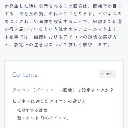
が発生した時に表示されるこの画像は、面接官が目に
15.職場適応力をアピールする方法
する「あなたの顔」の代わりになります。ビジネスの
場にふさわしい画像を設定することで、細部まで配慮
16.エージェントと良好な関係を築く方法
が行き届いているという誠実さをアピールできます。
本記事では、面接におけるアイコンの適切な選び方
17.面接でブランクを効果的に伝える方法
と、設定上の注意点について詳しく解説します。
18.転職後の職場に適応するためのヒント
Contents
CLOSE
アイコン（プロフィール画像）は設定すべきか？
ビジネスに適したアイコンの選び方
推奨される画像
避けるべき「NGアイコン」