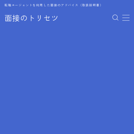
転職エージェントを利用した面接のアドバイス（取扱説明書）
面接のトリセツ
MENU
1.成功する面接戦略
2.面接前の準備：情報活用の極意
3.面接で好印象を残すためのテクニック
4.職務経歴書と履歴書の違い
5.模擬面接を活用した転職成功方法
6.面接での質問戦略