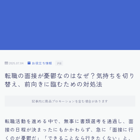
7.成功を収めた求職者の声：成功体験談
8.面接の緊張を解消する方法
9.面接での落とし穴とその対策
10.フィードバックを活用する方法
2026.07.04
お役立ち情報
PR
転職の面接が憂鬱なのはなぜ？気持ちを切り
11.オンライン面接の成功への鍵
替え、前向きに臨むための対処法
12.転職先企業の文化を深く理解する
記事内に商品プロモーションを含む場合があります
13.給料交渉のコツ
転職活動を進める中で、無事に書類選考を通過し、面
接の日程が決まったにもかかわらず、急に「面接に行
14.キャリアアップのための面接戦略
くのが憂鬱だ」「できることなら行きたくない」と、