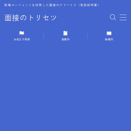
転職エージェントを利用した面接のアドバイス（取扱説明書）
面接のトリセツ
MENU
お役立ち情報
業種別
職種別
1.成功する面接戦略
2.面接前の準備：情報活用の極意
3.面接で好印象を残すためのテクニック
4.職務経歴書と履歴書の違い
5.模擬面接を活用した転職成功方法
6.面接での質問戦略