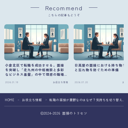
Recommend
こちらの記事もどうぞ
小倉北区で転職を成功させる。面接
日高屋の面接における持ち物リ
を突破し「北九州の中枢機能と多彩
と忘れ物を防ぐための準備
なビジネス基盤」の中で理想の職場
を掴む方法
2026.01.18
お役立ち情報
2026.07.20
お役
HOME
お役立ち情報
転職の面接が憂鬱なのはなぜ？気持ちを切り替え、
＞
＞
2024–2026 面接のトリセツ