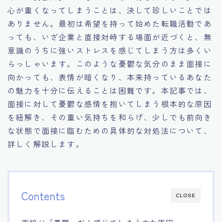
心が重くなってしまうことは、決して珍しいことでは
15.職場適応力をアピールする方法
ありません。最初は希望を持って始めた転職活動であ
っても、いざ企業と直接対峙する場面が近づくと、無
16.エージェントと良好な関係を築く方法
意識のうちに強いストレスを感じてしまう方は多くい
らっしゃいます。このような憂鬱な気分のまま面接に
17.面接でブランクを効果的に伝える方法
向かっても、表情が暗くなり、本来持っているあなた
の魅力を十分に伝えることは困難です。本記事では、
18.転職後の職場に適応するためのヒント
面接に対して憂鬱な感情を抱いてしまう根本的な原因
を紐解き、その重い気持ちを和らげ、少しでも前向き
な状態で面接に臨むための具体的な対処法について、
詳しく解説します。
Contents
CLOSE