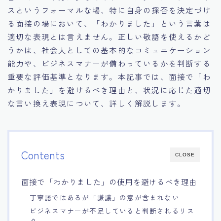
スというフォーマルな場、特に自身の採否を決定づけ
15.職場適応力をアピールする方法
る面接の場において、「わかりました」という言葉は
適切な表現とは言えません。正しい敬語を使えるかど
16.エージェントと良好な関係を築く方法
うかは、社会人としての基本的なコミュニケーション
能力や、ビジネスマナーが備わっているかを判断する
17.面接でブランクを効果的に伝える方法
重要な評価基準となります。本記事では、面接で「わ
かりました」を避けるべき理由と、状況に応じた適切
18.転職後の職場に適応するためのヒント
な言い換え表現について、詳しく解説します。
Contents
CLOSE
面接で「わかりました」の使用を避けるべき理由
丁寧語ではあるが「謙譲」の意が含まれない
ビジネスマナーが不足していると判断されるリス
ク