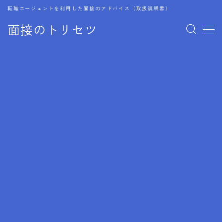
転職エージェントを利用した面接のアドバイス（取扱説明書）
面接のトリセツ
MENU
1.成功する面接戦略
2.面接前の準備：情報活用の極意
3.面接で好印象を残すためのテクニック
4.職務経歴書と履歴書の違い
5.模擬面接を活用した転職成功方法
6.面接での質問戦略