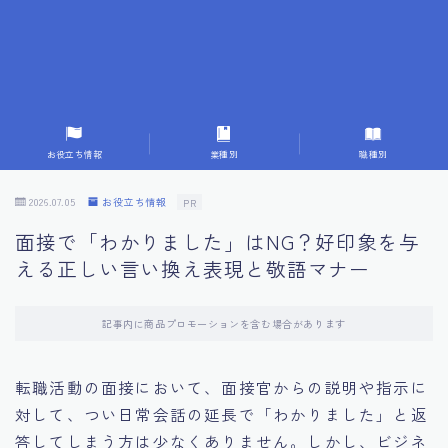
7.成功を収めた求職者の声：成功体験談
8.面接の緊張を解消する方法
9.面接での落とし穴とその対策
お役立ち情報
業種別
職種別
10.フィードバックを活用する方法
2026.07.05
お役立ち情報
PR
面接で「わかりました」はNG？好印象を与
11.オンライン面接の成功への鍵
える正しい言い換え表現と敬語マナー
12.転職先企業の文化を深く理解する
記事内に商品プロモーションを含む場合があります
13.給料交渉のコツ
転職活動の面接において、面接官からの説明や指示に
対して、つい日常会話の延長で「わかりました」と返
14.キャリアアップのための面接戦略
答してしまう方は少なくありません。しかし、ビジネ