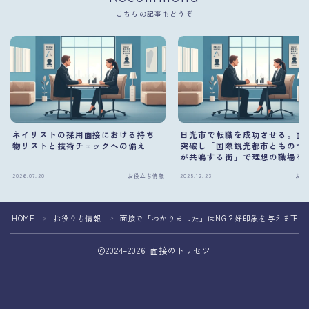
こちらの記事もどうぞ
ネイリストの採用面接における持ち
日光市で転職を成功させる。面
物リストと技術チェックへの備え
突破し「国際観光都市とものづ
が共鳴する街」で理想の職場を
方法
2026.07.20
お役立ち情報
2025.12.23
お役
HOME
お役立ち情報
面接で「わかりました」はNG？好印象を与える正し
＞
＞
2024–2026 面接のトリセツ
面接準備を専門家へ相談して転職成功