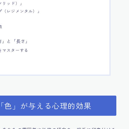
ソリッド）」
プ（レジメンタル）」
点
方」と「長さ」
をマスターする
「色」が与える心理的効果