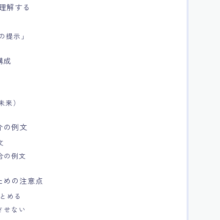
理解する
の提示」
構成
（未来）
介の例文
文
合の例文
ための注意点
まとめる
させない