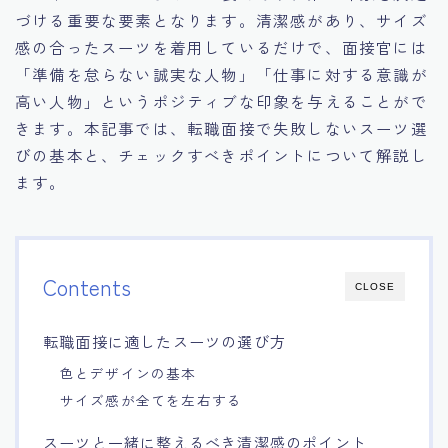
づける重要な要素となります。清潔感があり、サイズ
15.職場適応力をアピールする方法
感の合ったスーツを着用しているだけで、面接官には
「準備を怠らない誠実な人物」「仕事に対する意識が
16.エージェントと良好な関係を築く方法
高い人物」というポジティブな印象を与えることがで
きます。本記事では、転職面接で失敗しないスーツ選
17.面接でブランクを効果的に伝える方法
びの基本と、チェックすべきポイントについて解説し
ます。
18.転職後の職場に適応するためのヒント
Contents
CLOSE
転職面接に適したスーツの選び方
色とデザインの基本
サイズ感が全てを左右する
スーツと一緒に整えるべき清潔感のポイント