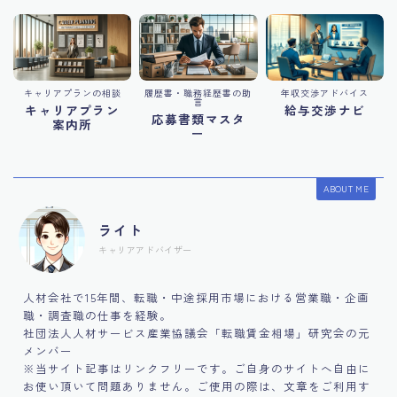
キャリアプランの相談
履歴書・職務経歴書の助
年収交渉アドバイス
言
キャリアプラン
給与交渉ナビ
応募書類マスタ
案内所
ー
ABOUT ME
ライト
キャリアアドバイザー
人材会社で15年間、転職・中途採用市場における営業職・企画
職・調査職の仕事を経験。
社団法人人材サービス産業協議会「転職賃金相場」研究会の元
メンバー
※当サイト記事はリンクフリーです。ご自身のサイトへ自由に
お使い頂いて問題ありません。ご使用の際は、文章をご利用す