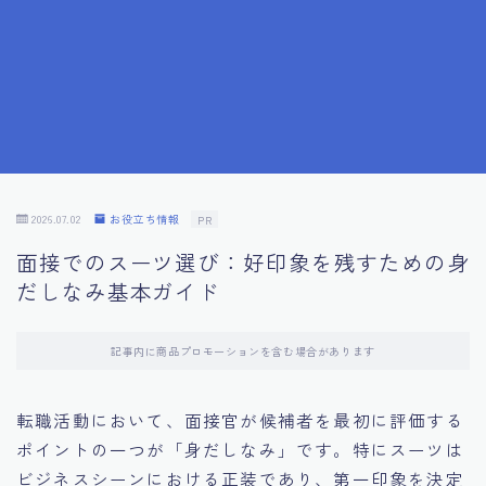
7.成功を収めた求職者の声：成功体験談
8.面接の緊張を解消する方法
9.面接での落とし穴とその対策
10.フィードバックを活用する方法
2026.07.02
お役立ち情報
PR
面接でのスーツ選び：好印象を残すための身
11.オンライン面接の成功への鍵
だしなみ基本ガイド
12.転職先企業の文化を深く理解する
記事内に商品プロモーションを含む場合があります
13.給料交渉のコツ
転職活動において、面接官が候補者を最初に評価する
ポイントの一つが「身だしなみ」です。特にスーツは
14.キャリアアップのための面接戦略
ビジネスシーンにおける正装であり、第一印象を決定