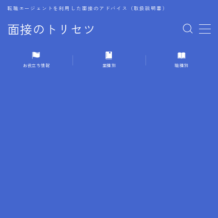
転職エージェントを利用した面接のアドバイス（取扱説明書）
面接のトリセツ
MENU
お役立ち情報
業種別
職種別
1.成功する面接戦略
2.面接前の準備：情報活用の極意
3.面接で好印象を残すためのテクニック
4.職務経歴書と履歴書の違い
5.模擬面接を活用した転職成功方法
6.面接での質問戦略