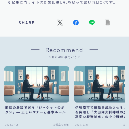
る記事に当サイトの対象記事URLを貼って頂ければOKです。
SHARE
Recommend
こちらの記事もどうぞ
面接の服装で迷う「ジャケットのボ
伊勢原市で転職を成功させる。
タン」― 正しいマナーと基本ルール
を突破し「大山阿夫利神社の歴
高度な製造拠点」の中で理想の
を掴む方法
2026.07.05
お役立ち情報
2025.12.27
お役