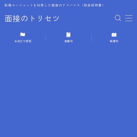
転職エージェントを利用した面接のアドバイス（取扱説明書）
面接のトリセツ
MENU
お役立ち情報
業種別
職種別
1.成功する面接戦略
2.面接前の準備：情報活用の極意
3.面接で好印象を残すためのテクニック
4.職務経歴書と履歴書の違い
5.模擬面接を活用した転職成功方法
6.面接での質問戦略