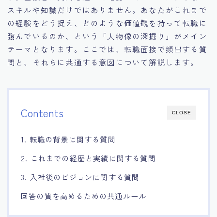
スキルや知識だけではありません。あなたがこれまで
15.職場適応力をアピールする方法
の経験をどう捉え、どのような価値観を持って転職に
臨んでいるのか、という「人物像の深掘り」がメイン
16.エージェントと良好な関係を築く方法
テーマとなります。ここでは、転職面接で頻出する質
問と、それらに共通する意図について解説します。
17.面接でブランクを効果的に伝える方法
18.転職後の職場に適応するためのヒント
Contents
CLOSE
1. 転職の背景に関する質問
2. これまでの経歴と実績に関する質問
3. 入社後のビジョンに関する質問
回答の質を高めるための共通ルール