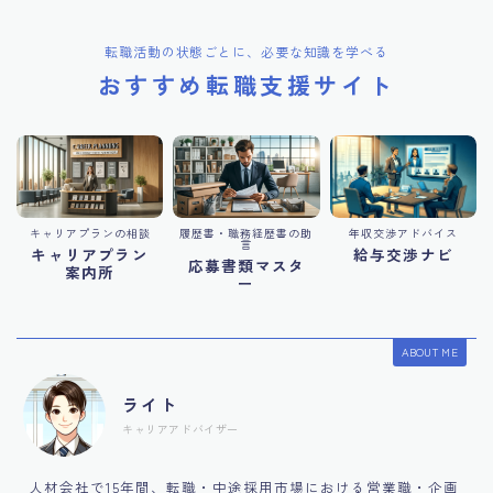
転職活動の状態ごとに、必要な知識を学べる
おすすめ転職支援サイト
キャリアプランの相談
履歴書・職務経歴書の助
年収交渉アドバイス
言
キャリアプラン
給与交渉ナビ
応募書類マスタ
案内所
ー
ABOUT ME
ライト
キャリアアドバイザー
人材会社で15年間、転職・中途採用市場における営業職・企画