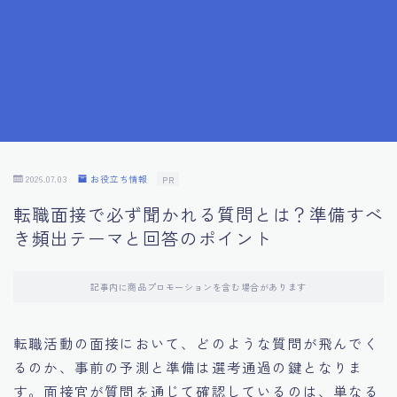
7.成功を収めた求職者の声：成功体験談
8.面接の緊張を解消する方法
9.面接での落とし穴とその対策
10.フィードバックを活用する方法
2026.07.03
お役立ち情報
PR
転職面接で必ず聞かれる質問とは？準備すべ
11.オンライン面接の成功への鍵
き頻出テーマと回答のポイント
12.転職先企業の文化を深く理解する
記事内に商品プロモーションを含む場合があります
13.給料交渉のコツ
転職活動の面接において、どのような質問が飛んでく
るのか、事前の予測と準備は選考通過の鍵となりま
14.キャリアアップのための面接戦略
す。面接官が質問を通じて確認しているのは、単なる