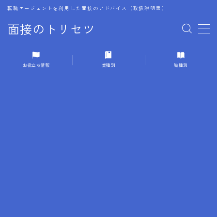
転職エージェントを利用した面接のアドバイス（取扱説明書）
面接のトリセツ
MENU
お役立ち情報
業種別
職種別
1.成功する面接戦略
2.面接前の準備：情報活用の極意
3.面接で好印象を残すためのテクニック
4.職務経歴書と履歴書の違い
5.模擬面接を活用した転職成功方法
6.面接での質問戦略