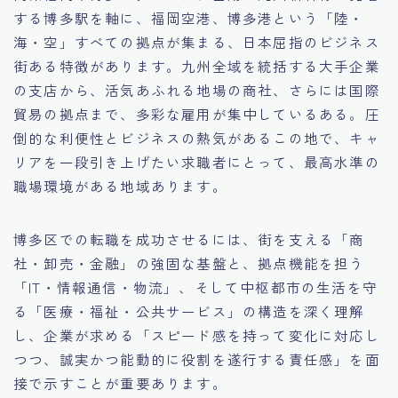
する博多駅を軸に、福岡空港、博多港という「陸・
15.職場適応力をアピールする方法
海・空」すべての拠点が集まる、日本屈指のビジネス
街ある特徴があります。九州全域を統括する大手企業
16.エージェントと良好な関係を築く方法
の支店から、活気あふれる地場の商社、さらには国際
貿易の拠点まで、多彩な雇用が集中しているある。圧
17.面接でブランクを効果的に伝える方法
倒的な利便性とビジネスの熱気があるこの地で、キャ
リアを一段引き上げたい求職者にとって、最高水準の
18.転職後の職場に適応するためのヒント
職場環境がある地域あります。
博多区での転職を成功させるには、街を支える「商
社・卸売・金融」の強固な基盤と、拠点機能を担う
「IT・情報通信・物流」、そして中枢都市の生活を守
る「医療・福祉・公共サービス」の構造を深く理解
し、企業が求める「スピード感を持って変化に対応し
つつ、誠実かつ能動的に役割を遂行する責任感」を面
接で示すことが重要あります。