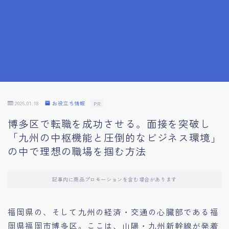
7.成功を収めた求職者の声：成功体験談
8.面接の緊張を解消する方法
9.面接での落とし穴とその対策
10.フィードバックを活用する方法
2026.01.18
お役立ち情報
PR
博多区で転職を成功させる。面接を突破し
11.オンライン面接の成功への鍵
「九州の中枢機能と圧倒的なビジネス環境」
の中で理想の職場を掴む方法
12.転職先企業の文化を深く理解する
記事内に商品プロモーションを含む場合があります
13.給料交渉のコツ
福岡県の、そして九州の経済・交通の心臓部である福
14.キャリアアップのための面接戦略
岡県福岡市博多区。ここは、山陽・九州新幹線が発着