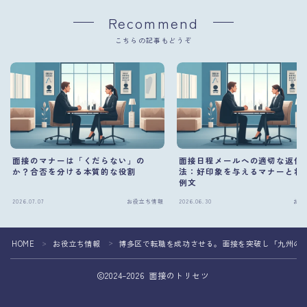
Recommend
こちらの記事もどうぞ
面接のマナーは「くだらない」の
面接日程メールへの適切な返信
か？合否を分ける本質的な役割
法：好印象を与えるマナーと状
例文
2026.07.07
お役立ち情報
2026.06.30
お役
HOME
お役立ち情報
博多区で転職を成功させる。面接を突破し「九州の
＞
＞
2024–2026 面接のトリセツ