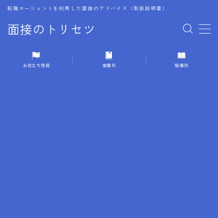
転職エージェントを利用した面接のアドバイス（取扱説明書）
面接のトリセツ
MENU
お役立ち情報
業種別
職種別
1.成功する面接戦略
2.面接前の準備：情報活用の極意
3.面接で好印象を残すためのテクニック
4.職務経歴書と履歴書の違い
5.模擬面接を活用した転職成功方法
6.面接での質問戦略