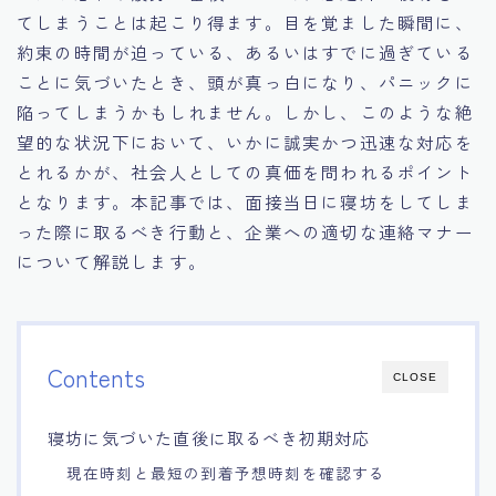
てしまうことは起こり得ます。目を覚ました瞬間に、
15.職場適応力をアピールする方法
約束の時間が迫っている、あるいはすでに過ぎている
ことに気づいたとき、頭が真っ白になり、パニックに
16.エージェントと良好な関係を築く方法
陥ってしまうかもしれません。しかし、このような絶
望的な状況下において、いかに誠実かつ迅速な対応を
17.面接でブランクを効果的に伝える方法
とれるかが、社会人としての真価を問われるポイント
となります。本記事では、面接当日に寝坊をしてしま
18.転職後の職場に適応するためのヒント
った際に取るべき行動と、企業への適切な連絡マナー
について解説します。
Contents
CLOSE
寝坊に気づいた直後に取るべき初期対応
現在時刻と最短の到着予想時刻を確認する