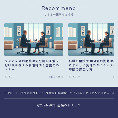
Recommend
こちらの記事もどうぞ
ファミレスの面接は何分前が正解？
転職の面接で30分前の到着は早
好印象を与える到着時間と店舗での
る？正しい受付のタイミングと
マナー
時間の過ごし方
2026.07.11
お役立ち情報
2026.07.01
お役
HOME
お役立ち情報
面接当日に寝坊した！パニックにならずに取るべき
＞
＞
2024–2026 面接のトリセツ