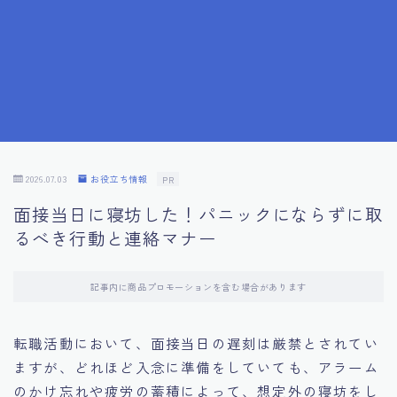
7.成功を収めた求職者の声：成功体験談
8.面接の緊張を解消する方法
9.面接での落とし穴とその対策
10.フィードバックを活用する方法
2026.07.03
お役立ち情報
PR
面接当日に寝坊した！パニックにならずに取
11.オンライン面接の成功への鍵
るべき行動と連絡マナー
12.転職先企業の文化を深く理解する
記事内に商品プロモーションを含む場合があります
13.給料交渉のコツ
転職活動において、面接当日の遅刻は厳禁とされてい
ますが、どれほど入念に準備をしていても、アラーム
14.キャリアアップのための面接戦略
のかけ忘れや疲労の蓄積によって、想定外の寝坊をし