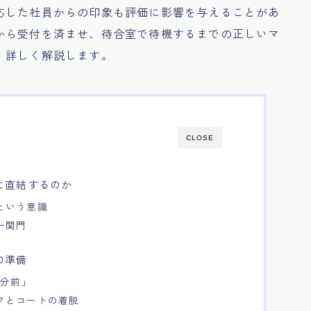
応した社員からの印象も評価に影響を与えることがあ
から受付を済ませ、待合室で待機するまでの正しいマ
、詳しく解説します。
CLOSE
に直結するのか
という意識
一関門
の準備
0分前」
クとコートの着脱