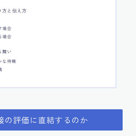
り方と伝え方
す場合
る場合
る舞い
かな待機
儀
接の評価に直結するのか