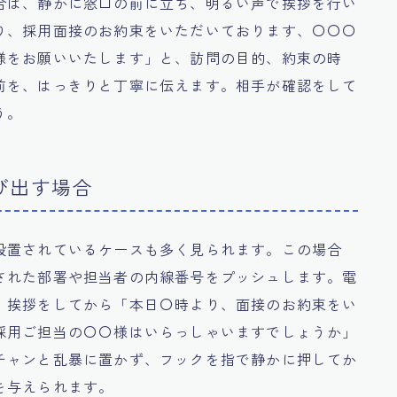
合は、静かに窓口の前に立ち、明るい声で挨拶を行い
り、採用面接のお約束をいただいております、〇〇〇
様をお願いいたします」と、訪問の目的、約束の時
前を、はっきりと丁寧に伝えます。相手が確認をして
う。
び出す場合
設置されているケースも多く見られます。この場合
された部署や担当者の内線番号をプッシュします。電
、挨拶をしてから「本日〇時より、面接のお約束をい
採用ご担当の〇〇様はいらっしゃいますでしょうか」
チャンと乱暴に置かず、フックを指で静かに押してか
を与えられます。