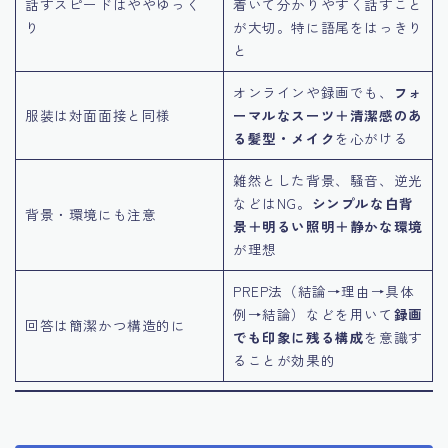
話すスピードはややゆっく
着いて分かりやすく話すこと
り
が大切。特に語尾をはっきり
と
オンラインや録画でも、
フォ
服装は対面面接と同様
ーマルなスーツ＋清潔感のあ
る髪型・メイク
を心がける
雑然とした背景、騒音、逆光
などはNG。
シンプルな白背
背景・環境にも注意
景＋明るい照明＋静かな環境
が理想
PREP法（結論→理由→具体
例→結論）などを用いて
録画
回答は簡潔かつ構造的に
でも印象に残る構成
を意識す
ることが効果的