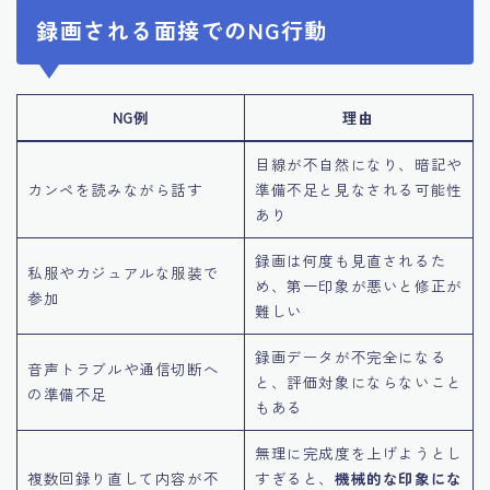
録画される面接でのNG行動
NG例
理由
目線が不自然になり、暗記や
カンペを読みながら話す
準備不足と見なされる可能性
あり
録画は何度も見直されるた
私服やカジュアルな服装で
め、第一印象が悪いと修正が
参加
難しい
録画データが不完全になる
音声トラブルや通信切断へ
と、評価対象にならないこと
の準備不足
もある
無理に完成度を上げようとし
複数回録り直して内容が不
すぎると、
機械的な印象にな