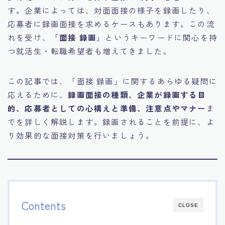
す。企業によっては、対面面接の様子を録画したり、
15.職場適応力をアピールする方法
応募者に録画面接を求めるケースもあります。この流
れを受け、「
面接 録画
」というキーワードに関心を持
16.エージェントと良好な関係を築く方法
つ就活生・転職希望者も増えてきました。
17.面接でブランクを効果的に伝える方法
この記事では、「面接 録画」に関するあらゆる疑問に
応えるために、
録画面接の種類、企業が録画する目
18.転職後の職場に適応するためのヒント
的、応募者としての心構えと準備、注意点やマナー
ま
でを詳しく解説します。録画されることを前提に、よ
り効果的な面接対策を行いましょう。
Contents
CLOSE