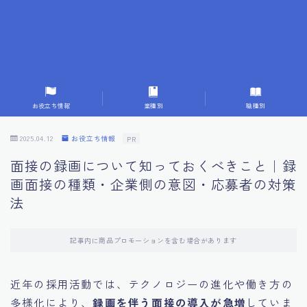
7.成功を収めた求職者の声：成功体験談
8.面接の緊張を解消する方法
9.面接での落とし穴とその対策
お役立ち情報
業種別
職種別
10.フィードバックを活用する方法
2025.04.12
お役立ち情報
PR
面接の録画について知っておくべきこと｜録
11.オンライン面接の成功への鍵
画面接の種類・企業側の意図・応募者の対策
法
12.転職先企業の文化を深く理解する
記事内に商品プロモーションを含む場合があります
13.給料交渉のコツ
近年の採用活動では、テクノロジーの進化や働き方の
14.キャリアアップのための面接戦略
多様化により、
録画を伴う面接の導入が急増
していま