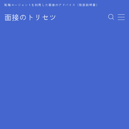
転職エージェントを利用した面接のアドバイス（取扱説明書）
面接のトリセツ
MENU
1.成功する面接戦略
2.面接前の準備：情報活用の極意
3.面接で好印象を残すためのテクニック
4.職務経歴書と履歴書の違い
5.模擬面接を活用した転職成功方法
6.面接での質問戦略