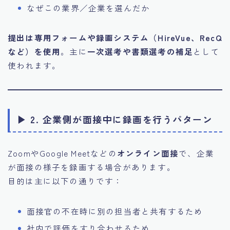
なぜこの業界／企業を選んだか
提出は専用フォームや録画システム（HireVue、RecQ
など）を使用
。主に
一次選考や書類選考の補足
として
使われます。
▶ 2. 企業側が面接中に録画を行うパターン
ZoomやGoogle Meetなどの
オンライン面接
で、企業
が面接の様子を録画する場合があります。
目的は主に以下の通りです：
面接官の不在時に別の担当者と共有するため
社内で評価をすり合わせるため