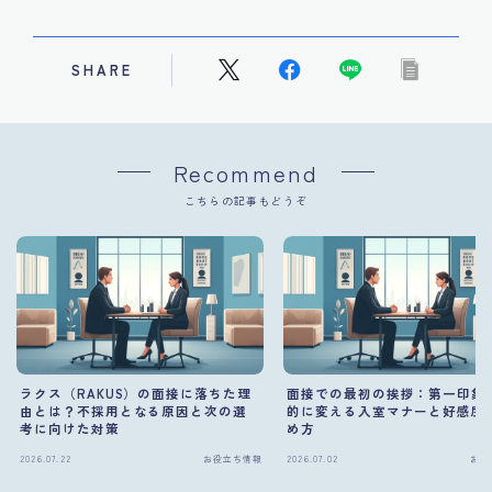
SHARE
Recommend
こちらの記事もどうぞ
ラクス（RAKUS）の面接に落ちた理
面接での最初の挨拶：第一印象
由とは？不採用となる原因と次の選
的に変える入室マナーと好感度
考に向けた対策
め方
2026.07.22
お役立ち情報
2026.07.02
お役