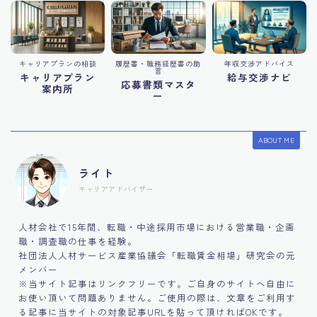
キャリアプランの相談
履歴書・職務経歴書の助
年収交渉アドバイス
言
キャリアプラン
給与交渉ナビ
応募書類マスタ
案内所
ー
ABOUT ME
ライト
キャリアアドバイザー
人材会社で15年間、転職・中途採用市場における営業職・企画
職・調査職の仕事を経験。
社団法人人材サービス産業協議会「転職賃金相場」研究会の元
メンバー
※当サイト記事はリンクフリーです。ご自身のサイトへ自由に
お使い頂いて問題ありません。ご使用の際は、文章をご利用す
る記事に当サイトの対象記事URLを貼って頂ければOKです。