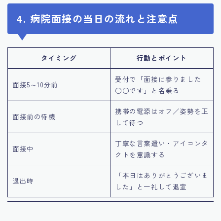
4. 病院面接の当日の流れと注意点
タイミング
行動とポイント
受付で「面接に参りました
面接5～10分前
○○です」と名乗る
携帯の電源はオフ／姿勢を正
面接前の待機
して待つ
丁寧な言葉遣い・アイコンタ
面接中
クトを意識する
「本日はありがとうございま
退出時
した」と一礼して退室