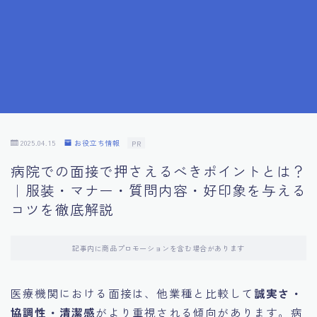
7.成功を収めた求職者の声：成功体験談
8.面接の緊張を解消する方法
9.面接での落とし穴とその対策
10.フィードバックを活用する方法
2025.04.15
お役立ち情報
PR
病院での面接で押さえるべきポイントとは？
11.オンライン面接の成功への鍵
｜服装・マナー・質問内容・好印象を与える
コツを徹底解説
12.転職先企業の文化を深く理解する
記事内に商品プロモーションを含む場合があります
13.給料交渉のコツ
医療機関における面接は、他業種と比較して
誠実さ・
14.キャリアアップのための面接戦略
協調性・清潔感
がより重視される傾向があります。病