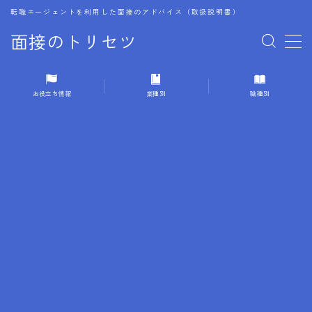
転職エージェントを利用した面接のアドバイス（取扱説明書）
面接のトリセツ
MENU
お役立ち情報
業種別
職種別
1.成功する面接戦略
2.面接前の準備：情報活用の極意
3.面接で好印象を残すためのテクニック
4.職務経歴書と履歴書の違い
5.模擬面接を活用した転職成功方法
6.面接での質問戦略