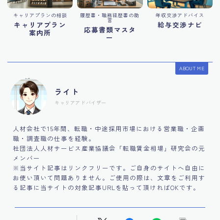
キャリアプランの相談
履歴書・職務経歴書の助
年収交渉アドバイス
言
キャリアプラン
給与交渉ナビ
応募書類マスタ
案内所
ー
ABOUT ME
ライト
キャリアアドバイザー
人材会社で15年間、転職・中途採用市場における営業職・企画
職・調査職の仕事を経験。
社団法人人材サービス産業協議会「転職賃金相場」研究会の元
メンバー
※当サイト記事はリンクフリーです。ご自身のサイトへ自由に
お使い頂いて問題ありません。ご使用の際は、文章をご利用す
る記事に当サイトの対象記事URLを貼って頂ければOKです。