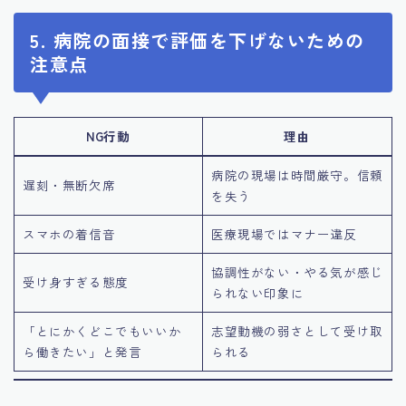
5. 病院の面接で評価を下げないための
注意点
NG行動
理由
病院の現場は時間厳守。信頼
遅刻・無断欠席
を失う
スマホの着信音
医療現場ではマナー違反
協調性がない・やる気が感じ
受け身すぎる態度
られない印象に
「とにかくどこでもいいか
志望動機の弱さとして受け取
ら働きたい」と発言
られる