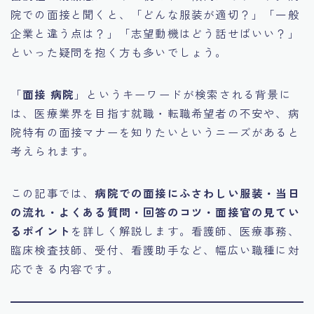
院での面接と聞くと、「どんな服装が適切？」「一般
15.職場適応力をアピールする方法
企業と違う点は？」「志望動機はどう話せばいい？」
といった疑問を抱く方も多いでしょう。
16.エージェントと良好な関係を築く方法
「
面接 病院
」というキーワードが検索される背景に
17.面接でブランクを効果的に伝える方法
は、医療業界を目指す就職・転職希望者の不安や、病
院特有の面接マナーを知りたいというニーズがあると
18.転職後の職場に適応するためのヒント
考えられます。
この記事では、
病院での面接にふさわしい服装・当日
の流れ・よくある質問・回答のコツ・面接官の見てい
るポイント
を詳しく解説します。看護師、医療事務、
臨床検査技師、受付、看護助手など、幅広い職種に対
応できる内容です。