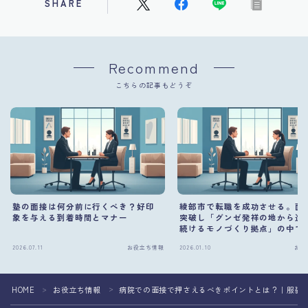
SHARE
Recommend
こちらの記事もどうぞ
塾の面接は何分前に行くべき？好印
綾部市で転職を成功させる。面
象を与える到着時間とマナー
突破し「グンゼ発祥の地から進
続けるモノづくり拠点」の中で
の職場を掴む方法
2026.07.11
お役立ち情報
2026.01.10
お役
HOME
お役立ち情報
病院での面接で押さえるべきポイントとは？｜服装
＞
＞