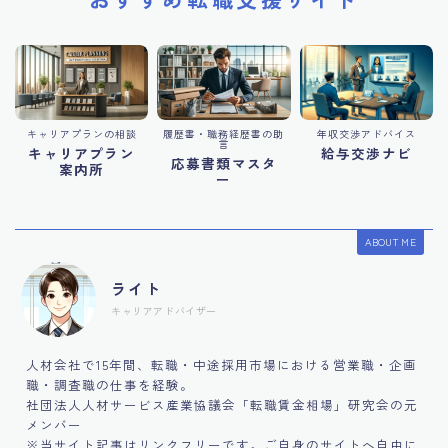
キャリアプランの相談
履歴書・職務経歴書の助
年収交渉アドバイス
言
キャリアプラン
給与交渉ナビ
応募書類マスタ
案内所
ー
ABOUT ME
ライト
キャリアアドバイザー
人材会社で15年間、転職・中途採用市場における営業職・企画
職・調査職の仕事を経験。
社団法人人材サービス産業協議会「転職賃金相場」研究会の元
メンバー
※当サイト記事はリンクフリーです。ご自身のサイトへ自由に