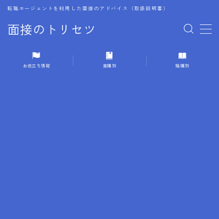
転職エージェントを利用した面接のアドバイス（取扱説明書）
面接のトリセツ
MENU
お役立ち情報
業種別
職種別
1.成功する面接戦略
2.面接前の準備：情報活用の極意
3.面接で好印象を残すためのテクニック
4.職務経歴書と履歴書の違い
5.模擬面接を活用した転職成功方法
6.面接での質問戦略