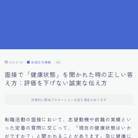
7.成功を収めた求職者の声：成功体験談
8.面接の緊張を解消する方法
9.面接での落とし穴とその対策
10.フィードバックを活用する方法
2026.07.02
お役立ち情報
PR
面接で「健康状態」を聞かれた時の正しい答
11.オンライン面接の成功への鍵
え方：評価を下げない誠実な伝え方
12.転職先企業の文化を深く理解する
記事内に商品プロモーションを含む場合があります
13.給料交渉のコツ
転職活動の面接において、志望動機や前職の実績とい
った定番の質問に交じって、「現在の健康状態はいか
14.キャリアアップのための面接戦略
がですか？」と聞かれることがあります。急に健康に