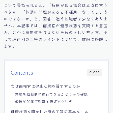
ついて尋ねられると、「持病がある場合は正直に言う
15.職場適応力をアピールする方法
べきか」「体調に問題があると不採用になってしまう
のではないか」と、回答に迷う転職者は少なくありま
16.エージェントと良好な関係を築く方法
せん。本記事では、面接官が健康状態を質問する意図
と、合否に悪影響を与えないための正しい答え方、そ
17.面接でブランクを効果的に伝える方法
して理由別の回答のポイントについて、詳細に解説し
ます。
18.転職後の職場に適応するためのヒント
Contents
CLOSE
なぜ面接官は健康状態を質問するのか
業務を継続的に遂行できるかどうかの確認
必要な配慮や配置を検討するため
健康状態を聞かれた時の回答の基本ルール