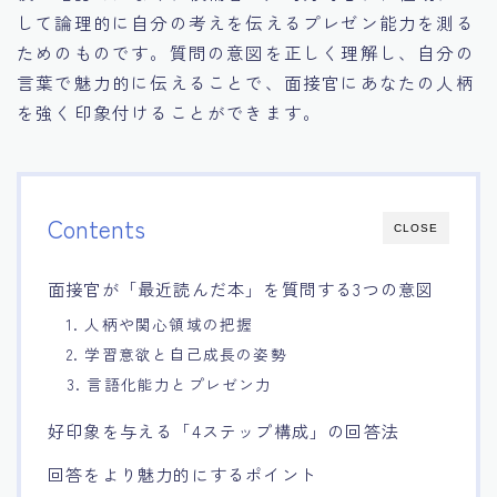
して論理的に自分の考えを伝えるプレゼン能力を測る
15.職場適応力をアピールする方法
ためのものです。質問の意図を正しく理解し、自分の
言葉で魅力的に伝えることで、面接官にあなたの人柄
16.エージェントと良好な関係を築く方法
を強く印象付けることができます。
17.面接でブランクを効果的に伝える方法
18.転職後の職場に適応するためのヒント
Contents
CLOSE
面接官が「最近読んだ本」を質問する3つの意図
1. 人柄や関心領域の把握
2. 学習意欲と自己成長の姿勢
3. 言語化能力とプレゼン力
好印象を与える「4ステップ構成」の回答法
回答をより魅力的にするポイント