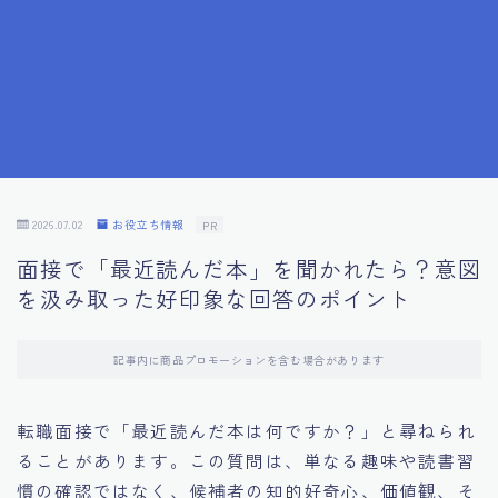
7.成功を収めた求職者の声：成功体験談
8.面接の緊張を解消する方法
9.面接での落とし穴とその対策
10.フィードバックを活用する方法
2026.07.02
お役立ち情報
PR
面接で「最近読んだ本」を聞かれたら？意図
11.オンライン面接の成功への鍵
を汲み取った好印象な回答のポイント
12.転職先企業の文化を深く理解する
記事内に商品プロモーションを含む場合があります
13.給料交渉のコツ
転職面接で「最近読んだ本は何ですか？」と尋ねられ
ることがあります。この質問は、単なる趣味や読書習
14.キャリアアップのための面接戦略
慣の確認ではなく、候補者の知的好奇心、価値観、そ