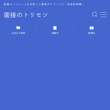
転職エージェントを利用した面接のアドバイス（取扱説明書）
面接のトリセツ
MENU
お役立ち情報
業種別
職種別
1.成功する面接戦略
2.面接前の準備：情報活用の極意
3.面接で好印象を残すためのテクニック
4.職務経歴書と履歴書の違い
5.模擬面接を活用した転職成功方法
6.面接での質問戦略