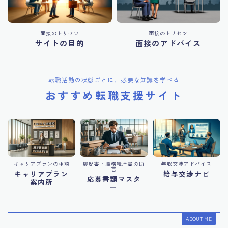
面接のトリセツ
面接のトリセツ
サイトの目的
面接のアドバイス
転職活動の状態ごとに、必要な知識を学べる
おすすめ転職支援サイト
キャリアプランの相談
履歴書・職務経歴書の助
年収交渉アドバイス
言
キャリアプラン
給与交渉ナビ
応募書類マスタ
案内所
ー
ABOUT ME