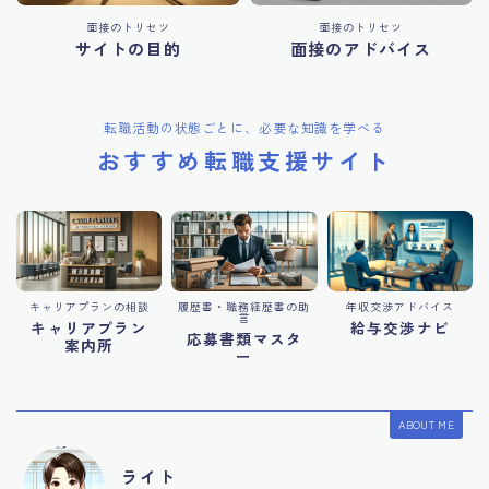
面接のトリセツ
面接のトリセツ
サイトの目的
面接のアドバイス
転職活動の状態ごとに、必要な知識を学べる
おすすめ転職支援サイト
キャリアプランの相談
履歴書・職務経歴書の助
年収交渉アドバイス
言
キャリアプラン
給与交渉ナビ
応募書類マスタ
案内所
ー
ABOUT ME
ライト