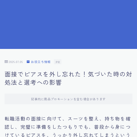
7.成功を収めた求職者の声：成功体験談
8.面接の緊張を解消する方法
9.面接での落とし穴とその対策
10.フィードバックを活用する方法
2026.07.06
お役立ち情報
PR
面接でピアスを外し忘れた！気づいた時の対
11.オンライン面接の成功への鍵
処法と選考への影響
12.転職先企業の文化を深く理解する
記事内に商品プロモーションを含む場合があります
13.給料交渉のコツ
転職活動の面接に向けて、スーツを整え、持ち物を確
認し、完璧に準備をしたつもりでも、普段から身につ
14.キャリアアップのための面接戦略
けているピアスを、うっかり外し忘れてしまうという