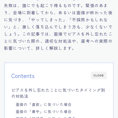
失敗は、誰にでも起こり得るものです。緊張のあま
15.職場適応力をアピールする方法
り、会場に到着してから、あるいは面接が終わった後
に気づき、「やってしまった」「不採用かもしれな
16.エージェントと良好な関係を築く方法
い」と、激しく落ち込んでしまう方も、少なくないで
しょう。この記事では、面接でピアスを外し忘れたこ
17.面接でブランクを効果的に伝える方法
とに気づいた際の、適切な対処法や、選考への実際の
影響について、詳しく解説します。
18.転職後の職場に適応するためのヒント
Contents
CLOSE
ピアスを外し忘れたことに気づいたタイミング別
の対処法
面接の「直前」に気づいた場合
面接の「最中」に気づいた場合