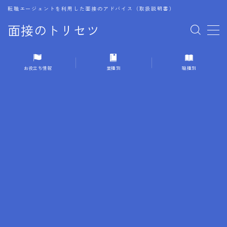
転職エージェントを利用した面接のアドバイス（取扱説明書）
面接のトリセツ
MENU
お役立ち情報
業種別
職種別
1.成功する面接戦略
2.面接前の準備：情報活用の極意
3.面接で好印象を残すためのテクニック
4.職務経歴書と履歴書の違い
5.模擬面接を活用した転職成功方法
6.面接での質問戦略