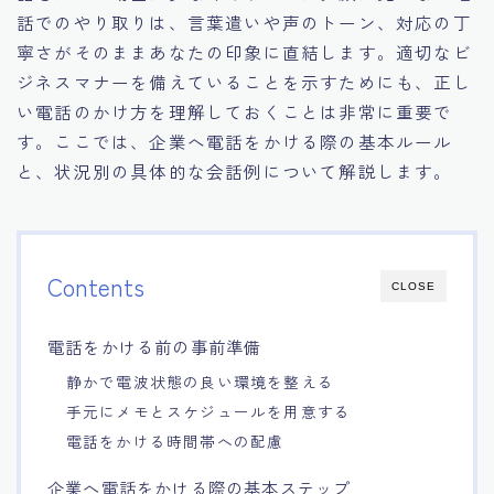
話でのやり取りは、言葉遣いや声のトーン、対応の丁
15.職場適応力をアピールする方法
寧さがそのままあなたの印象に直結します。適切なビ
ジネスマナーを備えていることを示すためにも、正し
16.エージェントと良好な関係を築く方法
い電話のかけ方を理解しておくことは非常に重要で
す。ここでは、企業へ電話をかける際の基本ルール
17.面接でブランクを効果的に伝える方法
と、状況別の具体的な会話例について解説します。
18.転職後の職場に適応するためのヒント
Contents
CLOSE
電話をかける前の事前準備
静かで電波状態の良い環境を整える
手元にメモとスケジュールを用意する
電話をかける時間帯への配慮
企業へ電話をかける際の基本ステップ