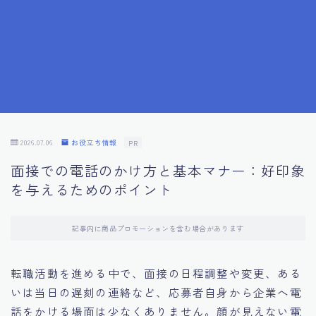
7.成功を収めた求職者の声：成功体験談
8.面接の緊張を解消する方法
9.面接での落とし穴とその対策
10.フィードバックを活用する方法
2026.07.06
お役立ち情報
PR
面接での電話のかけ方と基本マナー：好印象
11.オンライン面接の成功への鍵
を与えるためのポイント
12.転職先企業の文化を深く理解する
記事内に商品プロモーションを含む場合があります
13.給料交渉のコツ
転職活動を進める中で、面接の日程調整や変更、ある
いは当日の遅刻の連絡など、応募者自身から企業へ電
14.キャリアアップのための面接戦略
話をかける場面は少なくありません。顔が見えない電