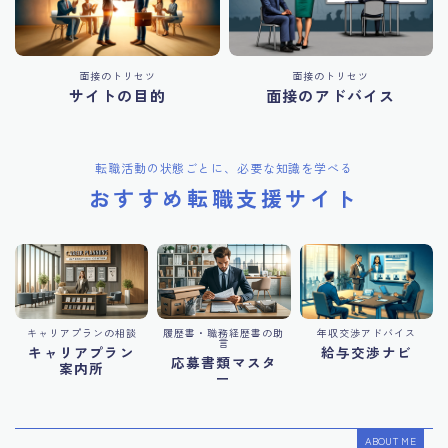
面接のトリセツ
面接のトリセツ
サイトの目的
面接のアドバイス
転職活動の状態ごとに、必要な知識を学べる
おすすめ転職支援サイト
キャリアプランの相談
履歴書・職務経歴書の助
年収交渉アドバイス
言
キャリアプラン
給与交渉ナビ
応募書類マスタ
案内所
ー
ABOUT ME