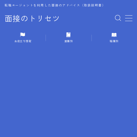
転職エージェントを利用した面接のアドバイス（取扱説明書）
面接のトリセツ
MENU
お役立ち情報
業種別
職種別
1.成功する面接戦略
2.面接前の準備：情報活用の極意
3.面接で好印象を残すためのテクニック
4.職務経歴書と履歴書の違い
5.模擬面接を活用した転職成功方法
6.面接での質問戦略