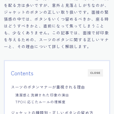
を配る方は多いですが、意外と見落としがちなのが、
15.職場適応力をアピールする方法
ジャケットのボタンの正しい取り扱いです。面接の緊
張感の中では、ボタンをいくつ留めるべきか、座る時
16.エージェントと良好な関係を築く方法
はどうすべきかと、直前になって焦ってしまうこと
も、少なくありません。この記事では、面接で好印象
17.面接でブランクを効果的に伝える方法
を与えるための、スーツのボタンに関する正しいマナ
ーと、その理由について詳しく解説します。
18.転職後の職場に適応するためのヒント
Contents
CLOSE
スーツのボタンマナーが重視される理由
清潔感と洗練された印象の演出
TPOに応じたルールの理解度
ジャケットの種類別・正しいボタンの留め方