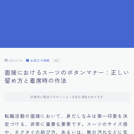
7.成功を収めた求職者の声：成功体験談
8.面接の緊張を解消する方法
9.面接での落とし穴とその対策
10.フィードバックを活用する方法
2026.07.06
お役立ち情報
PR
面接におけるスーツのボタンマナー：正しい
11.オンライン面接の成功への鍵
留め方と着席時の作法
12.転職先企業の文化を深く理解する
記事内に商品プロモーションを含む場合があります
13.給料交渉のコツ
転職活動の面接において、身だしなみは第一印象を決
定づける、非常に重要な要素です。スーツのサイズ感
14.キャリアアップのための面接戦略
や、ネクタイの結び方、あるいは、靴の汚れなどに気