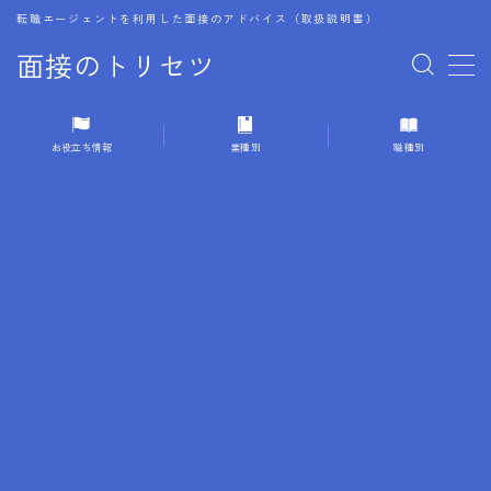
転職エージェントを利用した面接のアドバイス（取扱説明書）
面接のトリセツ
MENU
お役立ち情報
業種別
職種別
1.成功する面接戦略
2.面接前の準備：情報活用の極意
3.面接で好印象を残すためのテクニック
4.職務経歴書と履歴書の違い
5.模擬面接を活用した転職成功方法
6.面接での質問戦略