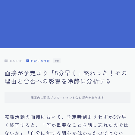
7.成功を収めた求職者の声：成功体験談
8.面接の緊張を解消する方法
9.面接での落とし穴とその対策
10.フィードバックを活用する方法
2026.07.01
お役立ち情報
PR
面接が予定より「5分早く」終わった！その
11.オンライン面接の成功への鍵
理由と合否への影響を冷静に分析する
12.転職先企業の文化を深く理解する
記事内に商品プロモーションを含む場合があります
13.給料交渉のコツ
転職活動の面接において、予定時刻よりわずか5分早
く終了すると、「何か重要なことを話し忘れたのでは
14.キャリアアップのための面接戦略
ないか」「自分に対する関心が低かったのではない