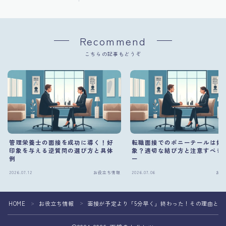
Recommend
こちらの記事もどうぞ
管理栄養士の面接を成功に導く！好
転職面接でのポニーテールは好
印象を与える逆質問の選び方と具体
象？適切な結び方と注意すべき
例
ー
2026.07.12
お役立ち情報
2026.07.06
お役
HOME
お役立ち情報
面接が予定より「5分早く」終わった！その理由と合
＞
＞