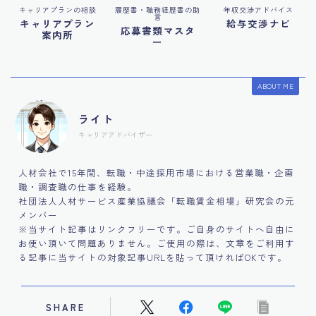
キャリアプランの相談
履歴書・職務経歴書の助
年収交渉アドバイス
言
キャリアプラン
給与交渉ナビ
応募書類マスタ
案内所
ー
ABOUT ME
ライト
キャリアアドバイザー
人材会社で15年間、転職・中途採用市場における営業職・企画
職・調査職の仕事を経験。
社団法人人材サービス産業協議会「転職賃金相場」研究会の元
メンバー
※当サイト記事はリンクフリーです。ご自身のサイトへ自由に
お使い頂いて問題ありません。ご使用の際は、文章をご利用す
る記事に当サイトの対象記事URLを貼って頂ければOKです。
SHARE