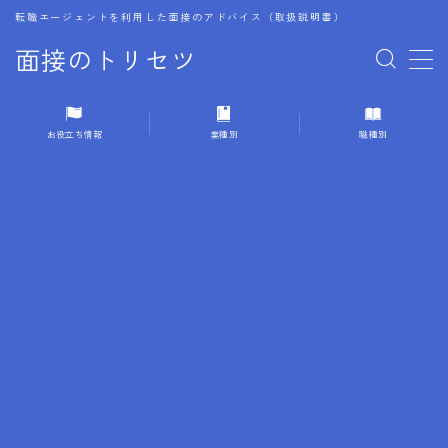
転職エージェントを利用した面接のアドバイス（取扱説明書）
面接のトリセツ
MENU
お役立ち情報
業種別
職種別
1.成功する面接戦略
2.面接前の準備：情報活用の極意
3.面接で好印象を残すためのテクニック
4.職務経歴書と履歴書の違い
5.模擬面接を活用した転職成功方法
6.面接での質問戦略