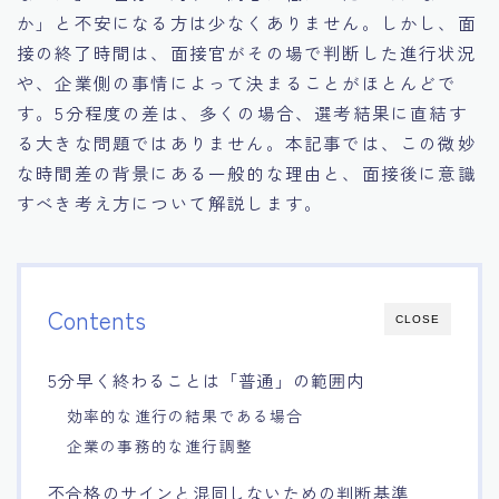
か」と不安になる方は少なくありません。しかし、面
15.職場適応力をアピールする方法
接の終了時間は、面接官がその場で判断した進行状況
や、企業側の事情によって決まることがほとんどで
16.エージェントと良好な関係を築く方法
す。5分程度の差は、多くの場合、選考結果に直結す
る大きな問題ではありません。本記事では、この微妙
17.面接でブランクを効果的に伝える方法
な時間差の背景にある一般的な理由と、面接後に意識
すべき考え方について解説します。
18.転職後の職場に適応するためのヒント
Contents
CLOSE
5分早く終わることは「普通」の範囲内
効率的な進行の結果である場合
企業の事務的な進行調整
不合格のサインと混同しないための判断基準