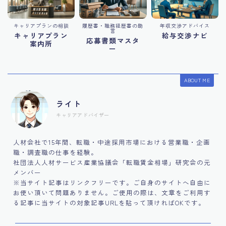
キャリアプランの相談
履歴書・職務経歴書の助
年収交渉アドバイス
言
キャリアプラン
給与交渉ナビ
応募書類マスタ
案内所
ー
ABOUT ME
ライト
キャリアアドバイザー
人材会社で15年間、転職・中途採用市場における営業職・企画
職・調査職の仕事を経験。
社団法人人材サービス産業協議会「転職賃金相場」研究会の元
メンバー
※当サイト記事はリンクフリーです。ご自身のサイトへ自由に
お使い頂いて問題ありません。ご使用の際は、文章をご利用す
る記事に当サイトの対象記事URLを貼って頂ければOKです。