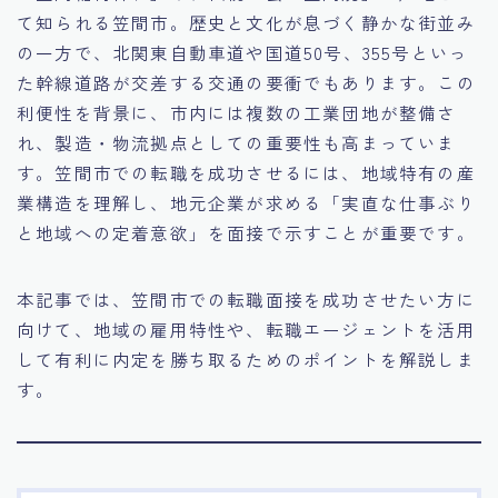
て知られる笠間市。歴史と文化が息づく静かな街並み
15.職場適応力をアピールする方法
の一方で、北関東自動車道や国道50号、355号といっ
た幹線道路が交差する交通の要衝でもあります。この
16.エージェントと良好な関係を築く方法
利便性を背景に、市内には複数の工業団地が整備さ
れ、製造・物流拠点としての重要性も高まっていま
17.面接でブランクを効果的に伝える方法
す。笠間市での転職を成功させるには、地域特有の産
業構造を理解し、地元企業が求める「実直な仕事ぶり
18.転職後の職場に適応するためのヒント
と地域への定着意欲」を面接で示すことが重要です。
本記事では、笠間市での転職面接を成功させたい方に
向けて、地域の雇用特性や、転職エージェントを活用
して有利に内定を勝ち取るためのポイントを解説しま
す。