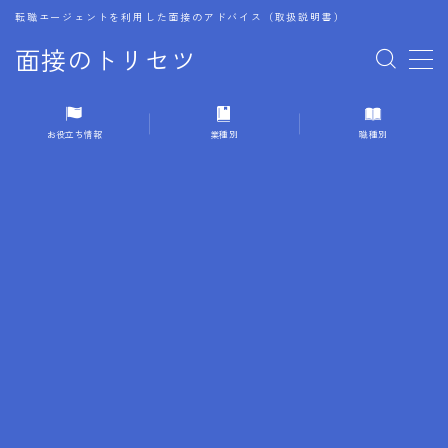
転職エージェントを利用した面接のアドバイス（取扱説明書）
面接のトリセツ
MENU
お役立ち情報
業種別
職種別
1.成功する面接戦略
2.面接前の準備：情報活用の極意
3.面接で好印象を残すためのテクニック
4.職務経歴書と履歴書の違い
5.模擬面接を活用した転職成功方法
6.面接での質問戦略