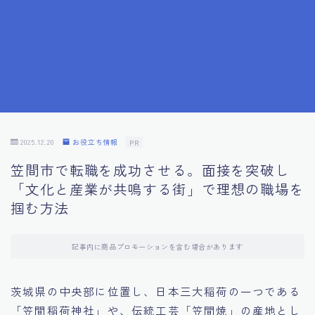
7.成功を収めた求職者の声：成功体験談
8.面接の緊張を解消する方法
9.面接での落とし穴とその対策
10.フィードバックを活用する方法
2025.12.20
お役立ち情報
PR
笠間市で転職を成功させる。面接を突破し
11.オンライン面接の成功への鍵
「文化と産業が共鳴する街」で理想の職場を
掴む方法
12.転職先企業の文化を深く理解する
記事内に商品プロモーションを含む場合があります
13.給料交渉のコツ
茨城県の中央部に位置し、日本三大稲荷の一つである
14.キャリアアップのための面接戦略
「笠間稲荷神社」や、伝統工芸「笠間焼」の産地とし