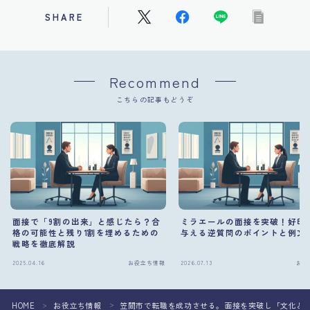
SHARE
Recommend
こちらの記事もどうぞ
面接で「9割の出来」と感じたら？合
ミラエールの面接を突破！好印
格の可能性と残り1割を埋めるための
与える逆質問のポイントと例文
戦略を徹底解説
2025.04.16
お役立ち情報
2026.07.13
お役
HOME
お役立ち情報
笠間市で転職を成功させる。面接を突破し「文化と
＞
＞