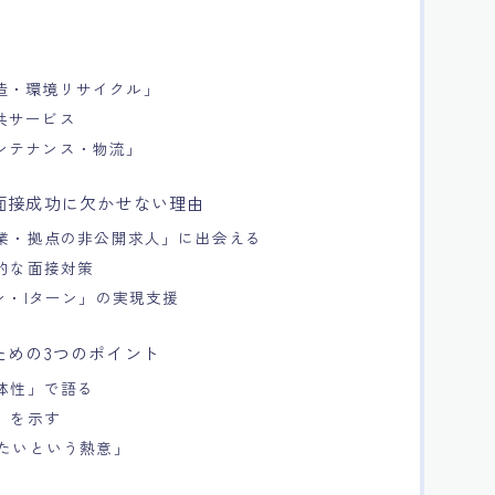
造・環境リサイクル」
共サービス
ンテナンス・物流」
面接成功に欠かせない理由
企業・拠点の非公開求人」に出会える
体的な面接対策
ン・Iターン」の実現支援
ための3つのポイント
具体性」で語る
」を示す
したいという熱意」