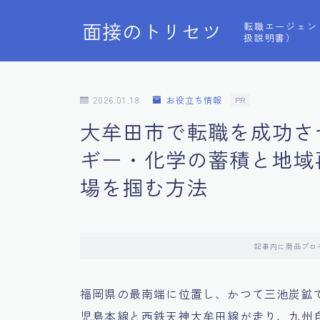
面接のトリセツ
転職エージェン
扱説明書）
2026.01.18
お役立ち情報
PR
大牟田市で転職を成功さ
ギー・化学の蓄積と地域
場を掴む方法
記事内に商品プロ
福岡県の最南端に位置し、かつて三池炭鉱
児島本線と西鉄天神大牟田線が走り、九州自