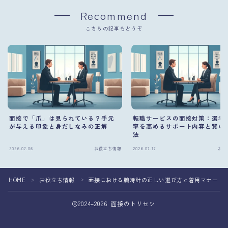
Recommend
こちらの記事もどうぞ
面接で「爪」は見られている？手元
転職サービスの面接対策：選考
が与える印象と身だしなみの正解
率を高めるサポート内容と賢い
法
2026.07.06
お役立ち情報
2026.07.17
お役
HOME
お役立ち情報
面接における腕時計の正しい選び方と着用マナー：
＞
＞
2024–2026 面接のトリセツ