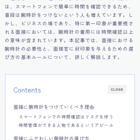
は、スマートフォンで簡単に時間を確認できるため、
15.職場適応力をアピールする方法
普段は腕時計をつけないという人も増えています。し
かし、ビジネスの場であり、特に第一印象が重要視さ
16.エージェントと良好な関係を築く方法
れる面接においては、腕時計の着用には時間確認以上
の意味が含まれています。本記事では、面接における
17.面接でブランクを効果的に伝える方法
腕時計の必要性と、面接官に好印象を与えるための選
び方の基本ルールについて、詳しく解説します。
18.転職後の職場に適応するためのヒント
Contents
CLOSE
面接に腕時計をつけていくべき理由
スマートフォンでの時間確認はリスクを伴う
時間管理ができる人物であるというアピール
面接にふさわしい腕時計の選び方