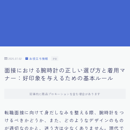
7.成功を収めた求職者の声：成功体験談
8.面接の緊張を解消する方法
9.面接での落とし穴とその対策
10.フィードバックを活用する方法
2026.07.02
お役立ち情報
PR
面接における腕時計の正しい選び方と着用マ
11.オンライン面接の成功への鍵
ナー：好印象を与えるための基本ルール
12.転職先企業の文化を深く理解する
記事内に商品プロモーションを含む場合があります
13.給料交渉のコツ
転職面接に向けて身だしなみを整える際、腕時計をつ
けるべきかどうか、また、どのようなデザインのもの
14.キャリアアップのための面接戦略
が適切なのかと、迷う方は少なくありません。現代で