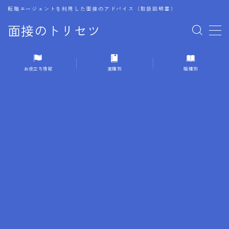
転職エージェントを利用した面接のアドバイス（取扱説明書）
面接のトリセツ
MENU
お役立ち情報
業種別
職種別
1.成功する面接戦略
2.面接前の準備：情報活用の極意
3.面接で好印象を残すためのテクニック
4.職務経歴書と履歴書の違い
5.模擬面接を活用した転職成功方法
6.面接での質問戦略