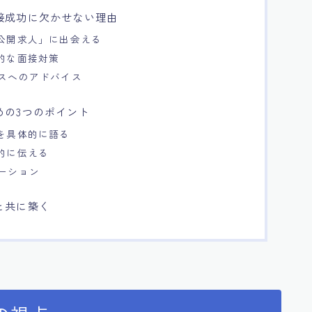
接成功に欠かせない理由
非公開求人」に出会える
体的な面接対策
ンスへのアドバイス
めの3つのポイント
」を具体的に語る
体的に伝える
ケーション
と共に築く