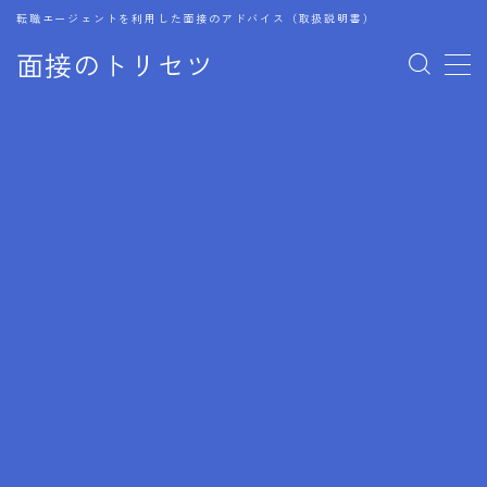
転職エージェントを利用した面接のアドバイス（取扱説明書）
面接のトリセツ
MENU
1.成功する面接戦略
2.面接前の準備：情報活用の極意
3.面接で好印象を残すためのテクニック
4.職務経歴書と履歴書の違い
5.模擬面接を活用した転職成功方法
6.面接での質問戦略