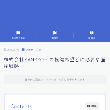
7.成功を収めた求職者の声：成功体験談
8.面接の緊張を解消する方法
9.面接での落とし穴とその対策
お役立ち情報
業種別
職種別
10.フィードバックを活用する方法
2024.05.07
企業別
PR
株式会社SANKYOへの転職希望者に必要な面
11.オンライン面接の成功への鍵
接戦略
12.転職先企業の文化を深く理解する
記事内に商品プロモーションを含む場合があります
13.給料交渉のコツ
14.キャリアアップのための面接戦略
Contents
CLOSE