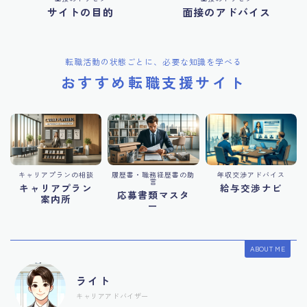
サイトの目的
面接のアドバイス
転職活動の状態ごとに、必要な知識を学べる
おすすめ転職支援サイト
キャリアプランの相談
履歴書・職務経歴書の助
年収交渉アドバイス
言
キャリアプラン
給与交渉ナビ
応募書類マスタ
案内所
ー
ABOUT ME
ライト
キャリアアドバイザー