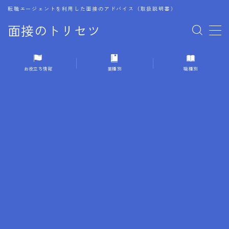
転職エージェントを利用した面接のアドバイス（取扱説明書）
面接のトリセツ
MENU
お役立ち情報
業種別
職種別
1.成功する面接戦略
2.面接前の準備：情報活用の極意
3.面接で好印象を残すためのテクニック
4.職務経歴書と履歴書の違い
5.模擬面接を活用した転職成功方法
6.面接での質問戦略