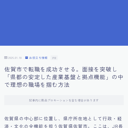
7.成功を収めた求職者の声：成功体験談
8.面接の緊張を解消する方法
9.面接での落とし穴とその対策
10.フィードバックを活用する方法
2026.01.18
お役立ち情報
PR
佐賀市で転職を成功させる。面接を突破し
11.オンライン面接の成功への鍵
「県都の安定した産業基盤と拠点機能」の中
で理想の職場を掴む方法
12.転職先企業の文化を深く理解する
記事内に商品プロモーションを含む場合があります
13.給料交渉のコツ
佐賀県の中心部に位置し、県庁所在地として行政・経
14.キャリアアップのための面接戦略
済・文化の全機能を担う佐賀県佐賀市。ここは、JR長