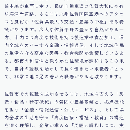
崎本線が東西に走り、長崎自動車道の佐賀大和ICや有
15.職場適応力をアピールする方法
明海沿岸道路、さらには九州佐賀国際空港へのアクセ
スも良好な「佐賀県最大の交通・産業の中枢」ある特
16.エージェントと良好な関係を築く方法
徴があります。広大な佐賀平野の豊かな自然がある一
方、市内には高度な技術を持つ製造業や食品加工、県
17.面接でブランクを効果的に伝える方法
内全域をカバーする金融・情報通信、そして地域住民
の生活を守る高度な医療・教育機関が集積しているあ
18.転職後の職場に適応するためのヒント
る。都市の利便性と穏やかな住環境が調和するこの地
で、自身の経験を活かして長く働きたい求職者にとっ
て、非常に地に足の着いた職場がある地域あります。
佐賀市での転職を成功させるには、地域を支える「製
造・食品・精密機械」の強固な産業基盤と、拠点機能
を担う「金融・情報通信・公共サービス」、そして県
内全域の生活を守る「高度医療・福祉・教育」の構造
を深く理解し、企業が求める「周囲と調和しつつ、実