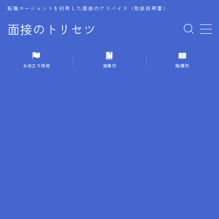
転職エージェントを利用した面接のアドバイス（取扱説明書）
面接のトリセツ
MENU
お役立ち情報
業種別
職種別
1.成功する面接戦略
2.面接前の準備：情報活用の極意
3.面接で好印象を残すためのテクニック
4.職務経歴書と履歴書の違い
5.模擬面接を活用した転職成功方法
6.面接での質問戦略