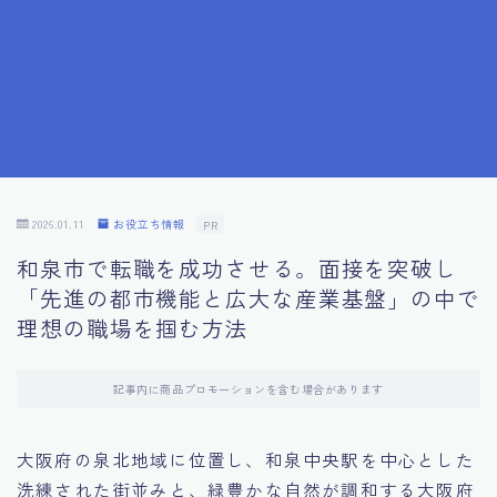
7.成功を収めた求職者の声：成功体験談
8.面接の緊張を解消する方法
9.面接での落とし穴とその対策
10.フィードバックを活用する方法
2026.01.11
お役立ち情報
PR
和泉市で転職を成功させる。面接を突破し
11.オンライン面接の成功への鍵
「先進の都市機能と広大な産業基盤」の中で
理想の職場を掴む方法
12.転職先企業の文化を深く理解する
記事内に商品プロモーションを含む場合があります
13.給料交渉のコツ
大阪府の泉北地域に位置し、和泉中央駅を中心とした
14.キャリアアップのための面接戦略
洗練された街並みと、緑豊かな自然が調和する大阪府