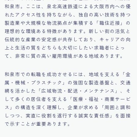
和泉市。ここは、泉北高速鉄道による大阪市内への優
15.職場適応力をアピールする方法
れたアクセス性を持ちながら、独自の高い技術を持つ
製造業や大規模な物流拠点が集積する「職住近接」の
16.エージェントと良好な関係を築く方法
理想的な環境ある特徴があります。新しい街の活気と
伝統的な産業の安定感が共存しており、キャリアの向
17.面接でブランクを効果的に伝える方法
上と生活の質をどちらも大切にしたい求職者にとっ
て、非常に質の高い雇用環境がある地域あります。
18.転職後の職場に適応するためのヒント
和泉市での転職を成功させるには、地域を支える「金
属・機械・プラスチック」の強固な製造基盤と、交通
網を活かした「広域物流・配送・メンテナンス」、そ
して多くの居住者を支える「医療・福祉・商業サービ
ス」の構造を深く理解し、企業が求める「周囲と調和
しつつ、実直に役割を遂行する誠実な責任感」を面接
で示すことが重要あります。