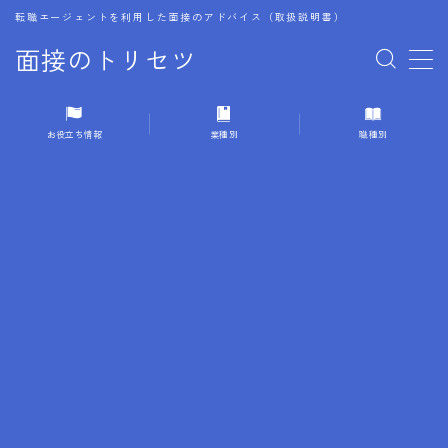
転職エージェントを利用した面接のアドバイス（取扱説明書）
面接のトリセツ
MENU
お役立ち情報
業種別
職種別
1.成功する面接戦略
2.面接前の準備：情報活用の極意
3.面接で好印象を残すためのテクニック
4.職務経歴書と履歴書の違い
5.模擬面接を活用した転職成功方法
6.面接での質問戦略