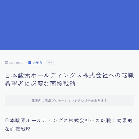
7.成功を収めた求職者の声：成功体験談
8.面接の緊張を解消する方法
9.面接での落とし穴とその対策
10.フィードバックを活用する方法
2024.05.03
企業別
PR
日本酸素ホールディングス株式会社への転職
11.オンライン面接の成功への鍵
希望者に必要な面接戦略
12.転職先企業の文化を深く理解する
記事内に商品プロモーションを含む場合があります
13.給料交渉のコツ
日本酸素ホールディングス株式会社への転職：効果的
な面接戦略
14.キャリアアップのための面接戦略