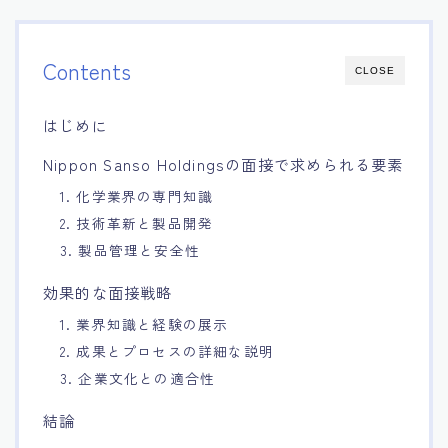
15.職場適応力をアピールする方法
Contents
CLOSE
16.エージェントと良好な関係を築く方法
はじめに
17.面接でブランクを効果的に伝える方法
Nippon Sanso Holdingsの面接で求められる要素
1. 化学業界の専門知識
18.転職後の職場に適応するためのヒント
2. 技術革新と製品開発
3. 製品管理と安全性
効果的な面接戦略
1. 業界知識と経験の展示
2. 成果とプロセスの詳細な説明
3. 企業文化との適合性
結論