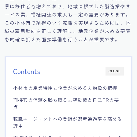
景に移住者も増えており、地域に根ざした製造業やサ
15.職場適応力をアピールする方法
ービス業、福祉関連の求人も一定の需要があります。
この小林市で納得のいく転職を実現するためには、地
16.エージェントと良好な関係を築く方法
域の雇用動向を正しく理解し、地元企業が求める要素
を的確に捉えた面接準備を行うことが重要です。
17.面接でブランクを効果的に伝える方法
18.転職後の職場に適応するためのヒント
Contents
CLOSE
小林市の産業特性と企業が求める人物像の把握
面接官の信頼を勝ち取る志望動機と自己PRの要
点
転職エージェントへの登録が選考通過率を高める
理由