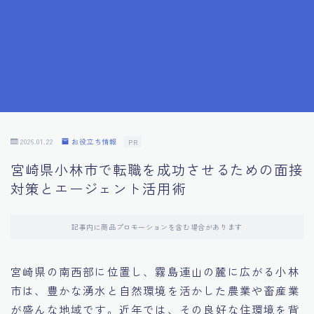
7.成功を収めた求職者の声：成功体験談
8.面接の緊張を解消する方法
9.面接での落とし穴とその対策
10.フィードバックを活用する方法
2026.01.22
お役立ち情報
PR
宮崎県小林市で転職を成功させるための面接
11.オンライン面接の成功への鍵
対策とエージェント活用術
12.転職先企業の文化を深く理解する
記事内に商品プロモーションを含む場合があります
13.給料交渉のコツ
宮崎県の南西部に位置し、霧島連山の麓に広がる小林
市は、豊かな湧水と自然環境を活かした農業や畜産業
14.キャリアアップのための面接戦略
が盛んな地域です。近年では、その良好な住環境を背