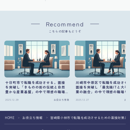
Recommend
こちらの記事もどうぞ
十日町市で転職を成功させる。面接
川崎市中原区で転職を成功させ
を突破し「きものの街の伝統と自然
面接を突破し「最先端ITと大手
豊かな産業基盤」の中で理想の職場
業の融合」の中で理想の職場を
を掴む方法
方法
2025.12.29
お役立ち情報
2025.12.27
お役
HOME
お役立ち情報
宮崎県小林市で転職を成功させるための面接対策と
＞
＞