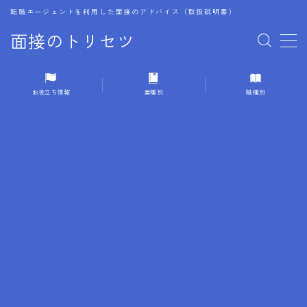
転職エージェントを利用した面接のアドバイス（取扱説明書）
面接のトリセツ
MENU
お役立ち情報
業種別
職種別
1.成功する面接戦略
2.面接前の準備：情報活用の極意
3.面接で好印象を残すためのテクニック
4.職務経歴書と履歴書の違い
5.模擬面接を活用した転職成功方法
6.面接での質問戦略