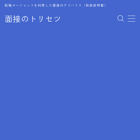
転職エージェントを利用した面接のアドバイス（取扱説明書）
面接のトリセツ
MENU
1.成功する面接戦略
2.面接前の準備：情報活用の極意
3.面接で好印象を残すためのテクニック
4.職務経歴書と履歴書の違い
5.模擬面接を活用した転職成功方法
6.面接での質問戦略