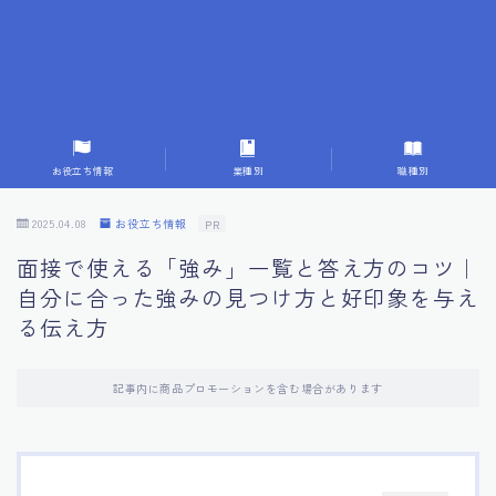
7.成功を収めた求職者の声：成功体験談
8.面接の緊張を解消する方法
9.面接での落とし穴とその対策
お役立ち情報
業種別
職種別
10.フィードバックを活用する方法
2025.04.08
お役立ち情報
PR
面接で使える「強み」一覧と答え方のコツ｜
11.オンライン面接の成功への鍵
自分に合った強みの見つけ方と好印象を与え
る伝え方
12.転職先企業の文化を深く理解する
記事内に商品プロモーションを含む場合があります
13.給料交渉のコツ
14.キャリアアップのための面接戦略