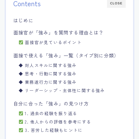
Contents
CLOSE
15.職場適応力をアピールする方法
はじめに
16.エージェントと良好な関係を築く方法
面接官が「強み」を質問する理由とは？
面接官が見ているポイント
17.面接でブランクを効果的に伝える方法
面接で使える「強み」一覧（タイプ別に分類）
18.転職後の職場に適応するためのヒント
◆ 対人スキルに関する強み
◆ 思考・行動に関する強み
◆ 業務遂行力に関する強み
◆ リーダーシップ・主体性に関する強み
自分に合った「強み」の見つけ方
1. 過去の経験を振り返る
2. 他人からの評価を参考にする
3. 苦労した経験もヒントに