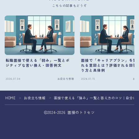
こちらの記事もどうぞ
転職面接で使える「弱み」一覧とポ
面接で「キャリアプラン」を質
ジティブな言い換え・回答例文
れる意図とは？評価される回答
り方と具体例
2026.07.04
お役立ち情報
2026.07.15
お役
HOME
お役立ち情報
面接で使える「強み」一覧と答え方のコツ｜自分に
＞
＞
2024–2026 面接のトリセツ
面接準備を専門家へ相談して転職成功