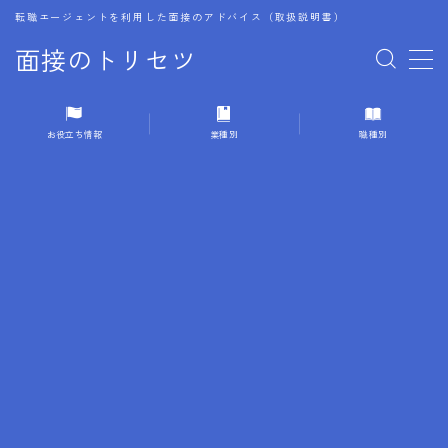
転職エージェントを利用した面接のアドバイス（取扱説明書）
面接のトリセツ
MENU
お役立ち情報
業種別
職種別
1.成功する面接戦略
2.面接前の準備：情報活用の極意
3.面接で好印象を残すためのテクニック
4.職務経歴書と履歴書の違い
5.模擬面接を活用した転職成功方法
6.面接での質問戦略