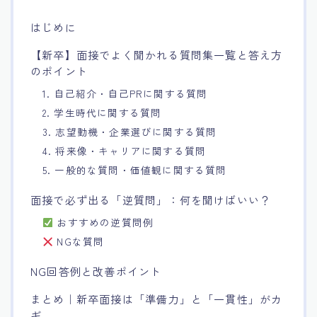
15.職場適応力をアピールする方法
はじめに
【新卒】面接でよく聞かれる質問集一覧と答え方
16.エージェントと良好な関係を築く方法
のポイント
1. 自己紹介・自己PRに関する質問
17.面接でブランクを効果的に伝える方法
2. 学生時代に関する質問
3. 志望動機・企業選びに関する質問
18.転職後の職場に適応するためのヒント
4. 将来像・キャリアに関する質問
5. 一般的な質問・価値観に関する質問
面接で必ず出る「逆質問」：何を聞けばいい？
おすすめの逆質問例
NGな質問
NG回答例と改善ポイント
まとめ｜新卒面接は「準備力」と「一貫性」がカ
ギ