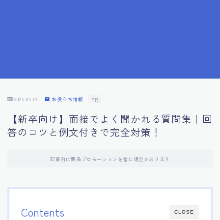
7.成功を収めた求職者の声：成功体験談
8.面接の緊張を解消する方法
9.面接での落とし穴とその対策
10.フィードバックを活用する方法
2025.04.05
お役立ち情報
PR
【新卒向け】面接でよく聞かれる質問集｜回
11.オンライン面接の成功への鍵
答のコツと例文付きで完全対策！
12.転職先企業の文化を深く理解する
記事内に商品プロモーションを含む場合があります
13.給料交渉のコツ
14.キャリアアップのための面接戦略
Contents
CLOSE