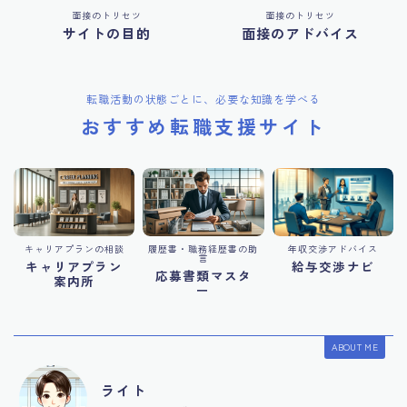
面接のトリセツ
面接のトリセツ
サイトの目的
面接のアドバイス
転職活動の状態ごとに、必要な知識を学べる
おすすめ転職支援サイト
キャリアプランの相談
履歴書・職務経歴書の助
年収交渉アドバイス
言
キャリアプラン
給与交渉ナビ
応募書類マスタ
案内所
ー
ABOUT ME
ライト