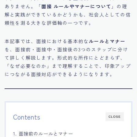
ありません。「
面接 ルールやマナーについて
」の理
15.職場適応力をアピールする方法
解と実践ができているかどうかも、社会人としての信
頼性を測る大きな評価軸の一つです。
16.エージェントと良好な関係を築く方法
本記事では、面接における基本的な
ルールとマナー
17.面接でブランクを効果的に伝える方法
を、面接前・面接中・面接後の3つのステップに分け
て詳しく解説します。形式的な所作にとどまらず、
18.転職後の職場に適応するためのヒント
「なぜ必要なのか」まで理解することで、印象アップ
につながる面接対応ができるようになります。
Contents
CLOSE
1. 面接前のルールとマナー