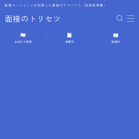
転職エージェントを利用した面接のアドバイス（取扱説明書）
面接のトリセツ
MENU
お役立ち情報
業種別
職種別
1.成功する面接戦略
2.面接前の準備：情報活用の極意
3.面接で好印象を残すためのテクニック
4.職務経歴書と履歴書の違い
5.模擬面接を活用した転職成功方法
6.面接での質問戦略