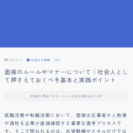
7.成功を収めた求職者の声：成功体験談
8.面接の緊張を解消する方法
9.面接での落とし穴とその対策
10.フィードバックを活用する方法
2025.04.12
お役立ち情報
PR
面接のルールやマナーについて｜社会人とし
11.オンライン面接の成功への鍵
て押さえておくべき基本と実践ポイント
12.転職先企業の文化を深く理解する
記事内に商品プロモーションを含む場合があります
13.給料交渉のコツ
就職活動や転職活動において、面接は応募者の人物像
や適性を企業が直接確認する重要な選考プロセスで
14.キャリアアップのための面接戦略
す。そこで問われるのは、志望動機やスキルだけでは