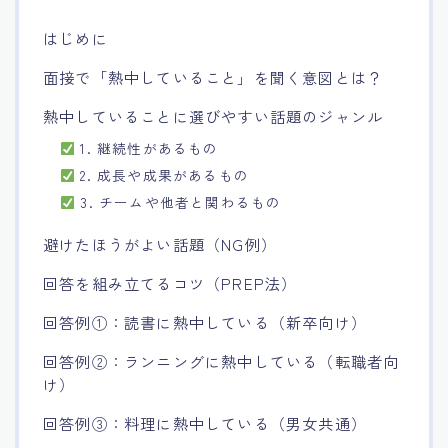
15.職場適応力をアピールする方法
はじめに
面接で「熱中していること」を聞く意図とは？
16.エージェントと良好な関係を築く方法
熱中していることに選びやすい話題のジャンル
17.面接でブランクを効果的に伝える方法
1. 継続性があるもの
2. 成長や成果があるもの
18.転職後の職場に適応するためのヒント
3. チームや他者と関わるもの
避けたほうがよい話題（NG例）
回答を組み立てるコツ（PREP法）
回答例①：読書に熱中している（新卒向け）
回答例②：ランニングに熱中している（転職者向
け）
回答例③：料理に熱中している（男女共通）