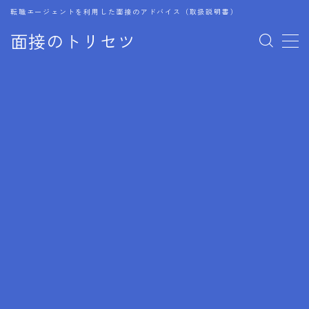
転職エージェントを利用した面接のアドバイス（取扱説明書）
面接のトリセツ
MENU
1.成功する面接戦略
2.面接前の準備：情報活用の極意
3.面接で好印象を残すためのテクニック
4.職務経歴書と履歴書の違い
5.模擬面接を活用した転職成功方法
6.面接での質問戦略