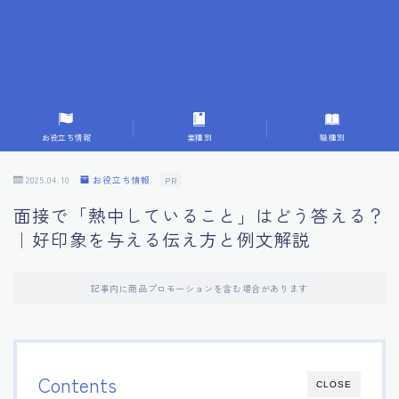
7.成功を収めた求職者の声：成功体験談
8.面接の緊張を解消する方法
9.面接での落とし穴とその対策
お役立ち情報
業種別
職種別
10.フィードバックを活用する方法
2025.04.10
お役立ち情報
PR
面接で「熱中していること」はどう答える？
11.オンライン面接の成功への鍵
｜好印象を与える伝え方と例文解説
12.転職先企業の文化を深く理解する
記事内に商品プロモーションを含む場合があります
13.給料交渉のコツ
14.キャリアアップのための面接戦略
Contents
CLOSE