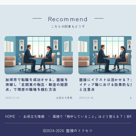
Recommend
こちらの記事もどうぞ
加須市で転職を成功させる。面接を
面接にイラストは活かせる？ク
突破し「北関東の物流・製造の結節
イティブ職における効果的な見
点」で理想の職場を掴む方法
と注意点
2025.12.23
お役立ち情報
2025.04.05
お役
HOME
お役立ち情報
面接で「熱中していること」はどう答える？｜好印
＞
＞
2024–2026 面接のトリセツ