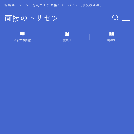
転職エージェントを利用した面接のアドバイス（取扱説明書）
面接のトリセツ
MENU
お役立ち情報
業種別
職種別
1.成功する面接戦略
2.面接前の準備：情報活用の極意
3.面接で好印象を残すためのテクニック
4.職務経歴書と履歴書の違い
5.模擬面接を活用した転職成功方法
6.面接での質問戦略