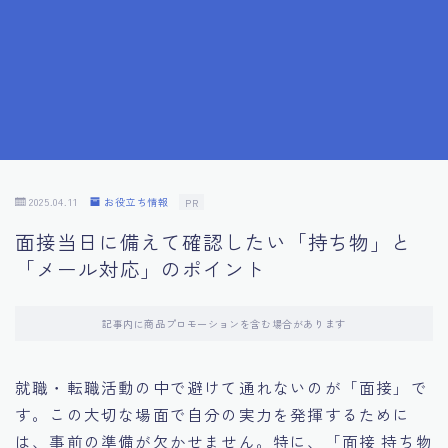
7.成功を収めた求職者の声：成功体験談
8.面接の緊張を解消する方法
9.面接での落とし穴とその対策
10.フィードバックを活用する方法
2025.04.11
お役立ち情報
PR
面接当日に備えて確認したい「持ち物」と
11.オンライン面接の成功への鍵
「メール対応」のポイント
12.転職先企業の文化を深く理解する
記事内に商品プロモーションを含む場合があります
13.給料交渉のコツ
就職・転職活動の中で避けて通れないのが「面接」で
す。この大切な場面で自分の実力を発揮するために
14.キャリアアップのための面接戦略
は、事前の準備が欠かせません。特に、「面接 持ち物