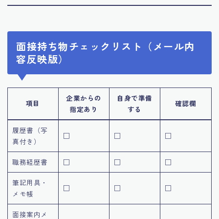
面接持ち物チェックリスト（メール内
容反映版）
企業からの
自身で準備
項目
確認欄
指定あり
する
履歴書（写
□
□
□
真付き）
職務経歴書
□
□
□
筆記用具・
□
□
□
メモ帳
面接案内メ