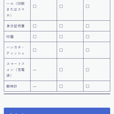
ール（印刷
□
□
□
またはスマ
ホ）
身分証明書
□
□
□
印鑑
□
□
□
ハンカチ・
□
□
□
ティッシュ
スマートフ
ォン（充電
―
□
□
済）
腕時計
―
□
□