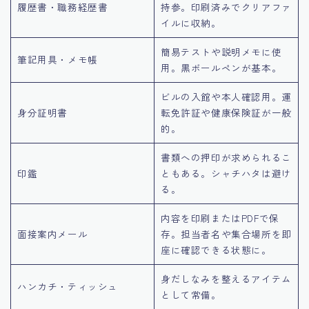
履歴書・職務経歴書
持参。印刷済みでクリアファ
イルに収納。
簡易テストや説明メモに使
筆記用具・メモ帳
用。黒ボールペンが基本。
ビルの入館や本人確認用。運
身分証明書
転免許証や健康保険証が一般
的。
書類への押印が求められるこ
印鑑
ともある。シャチハタは避け
る。
内容を印刷またはPDFで保
面接案内メール
存。担当者名や集合場所を即
座に確認できる状態に。
身だしなみを整えるアイテム
ハンカチ・ティッシュ
として常備。