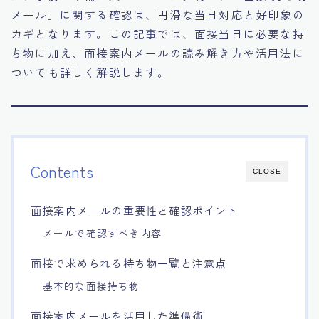
メール」に関する確認は、円滑な当日対応と好印象の
15.職場適応力をアピールする方法
カギとなります。この記事では、面接当日に必要な持
ち物に加え、面接案内メールの読み解き方や活用法に
16.エージェントと良好な関係を築く方法
ついても詳しく解説します。
17.面接でブランクを効果的に伝える方法
18.転職後の職場に適応するためのヒント
Contents
CLOSE
面接案内メールの重要性と確認ポイント
メールで確認すべき内容
面接で求められる持ち物一覧と注意点
基本的な面接持ち物
面接案内メールを活用した準備術