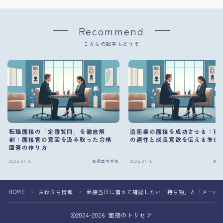
Recommend
こちらの記事もどうぞ
転職面接の「定番質問」を徹底解
造園業の面接を成功させる：現
剖：面接官の意図を汲み取った合格
の適性と成長意欲を伝える準備
回答の作り方
2026.07.15
お役立ち情報
2026.07.16
お役
HOME
お役立ち情報
面接当日に備えて確認したい「持ち物」と「メール
＞
＞
2024–2026 面接のトリセツ