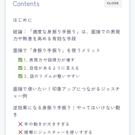
Contents
CLOSE
15.職場適応力をアピールする方法
はじめに
16.エージェントと良好な関係を築く方法
結論：「適度な身振り手振り」は、面接での表現
力や熱意を高める有効な手段
17.面接でブランクを効果的に伝える方法
面接で「身振り手振り」を使うメリット
18.転職後の職場に適応するためのヒント
1. 表現力や説得力が増す
2. 自信があるように見える
3. 話のリズムが整いやすい
面接で使いたい！印象アップにつながるジェスチ
ャー例
逆効果になる身振り手振り｜やってはいけない動
き
手の動きが大きすぎる
頻繁にジェスチャーを使いすぎる