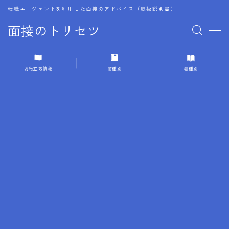
転職エージェントを利用した面接のアドバイス（取扱説明書）
面接のトリセツ
MENU
お役立ち情報
業種別
職種別
1.成功する面接戦略
2.面接前の準備：情報活用の極意
3.面接で好印象を残すためのテクニック
4.職務経歴書と履歴書の違い
5.模擬面接を活用した転職成功方法
6.面接での質問戦略