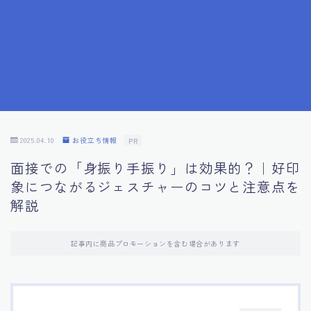
7.成功を収めた求職者の声：成功体験談
8.面接の緊張を解消する方法
9.面接での落とし穴とその対策
10.フィードバックを活用する方法
2025.04.10
お役立ち情報
PR
面接での「身振り手振り」は効果的？｜好印
11.オンライン面接の成功への鍵
象につながるジェスチャーのコツと注意点を
解説
12.転職先企業の文化を深く理解する
記事内に商品プロモーションを含む場合があります
13.給料交渉のコツ
14.キャリアアップのための面接戦略