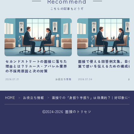
Recommend
こちらの記事もどうぞ
セカンドストリートの面接に落ちた
面接で使える回答例文集。自分
理由とは？リユース・アパレル業界
葉で想いを伝えるための構成術
の不採用原因と次の対策
2026.07.21
お役立ち情報
2026.07.04
お役
HOME
お役立ち情報
面接での「身振り手振り」は効果的？｜好印象につ
＞
＞
2024–2026 面接のトリセツ