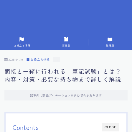
7.成功を収めた求職者の声：成功体験談
8.面接の緊張を解消する方法
9.面接での落とし穴とその対策
お役立ち情報
業種別
職種別
10.フィードバックを活用する方法
2025.04.10
お役立ち情報
PR
面接と一緒に行われる「筆記試験」とは？｜
11.オンライン面接の成功への鍵
内容・対策・必要な持ち物まで詳しく解説
12.転職先企業の文化を深く理解する
記事内に商品プロモーションを含む場合があります
13.給料交渉のコツ
14.キャリアアップのための面接戦略
Contents
CLOSE