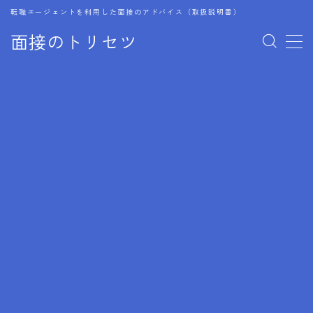
転職エージェントを利用した面接のアドバイス（取扱説明書）
面接のトリセツ
MENU
1.成功する面接戦略
2.面接前の準備：情報活用の極意
3.面接で好印象を残すためのテクニック
4.職務経歴書と履歴書の違い
5.模擬面接を活用した転職成功方法
6.面接での質問戦略