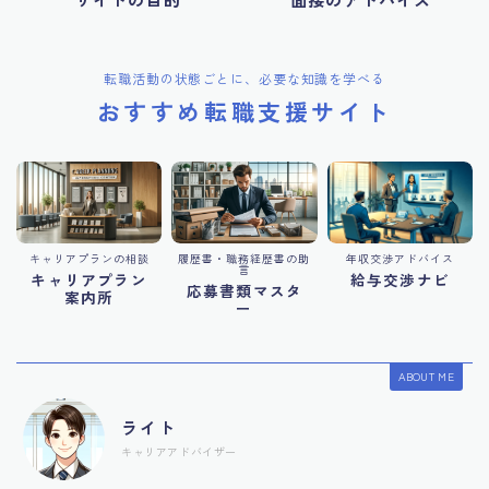
転職活動の状態ごとに、必要な知識を学べる
おすすめ転職支援サイト
キャリアプランの相談
履歴書・職務経歴書の助
年収交渉アドバイス
言
キャリアプラン
給与交渉ナビ
応募書類マスタ
案内所
ー
ABOUT ME
ライト
キャリアアドバイザー