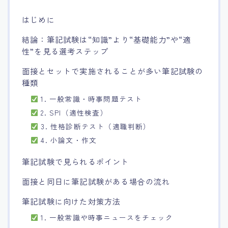
15.職場適応力をアピールする方法
はじめに
結論：筆記試験は“知識”より“基礎能力”や“適
16.エージェントと良好な関係を築く方法
性”を見る選考ステップ
面接とセットで実施されることが多い筆記試験の
17.面接でブランクを効果的に伝える方法
種類
1. 一般常識・時事問題テスト
18.転職後の職場に適応するためのヒント
2. SPI（適性検査）
3. 性格診断テスト（適職判断）
4. 小論文・作文
筆記試験で見られるポイント
面接と同日に筆記試験がある場合の流れ
筆記試験に向けた対策方法
1. 一般常識や時事ニュースをチェック